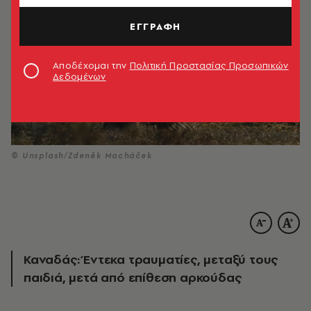
ΕΓΓΡΑΦΗ
Αποδέχομαι την
Πολιτική Προστασίας Προσωπικών
Δεδομένων
© Unsplash/Zdeněk Macháček
Καναδάς: Έντεκα τραυματίες, μεταξύ τους
παιδιά, μετά από επίθεση αρκούδας