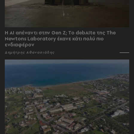
Η AI απέναντι στην Gen Z; Το debAIte της The
Newtons Laboratory έκανε κάτι πολύ πιο
ενδιαφέρον
Δημήτρης Αθανασιάδης