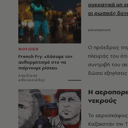
ουκρανικά μη 
οι ρωσικές δυν
Ο πρόεδρος της
ΜΟΥΣΙΚΗ
πλευράς του ότι
French Fry: «Χάσαμε τον
αυθορμητισμό στο να
συντριβή του αε
παίρνουμε ρίσκα»
δώσει εξηγήσεις 
Δημήτρης
Αθανασιάδης
Η αεροπορι
νεκρούς
Το αεροσκάφος 
Καζακστάν την 