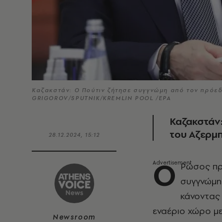
Καζακστάν: Ο Πούτιν ζήτησε συγγνώμη από τον πρόεδ
GRIGOROV/SPUTNIK/KREMLIN POOL /EPA
Καζακστάν
του Αζερμπ
28.12.2024, 15:12
Ο
Ρώσος π
συγγνώμη 
κάνοντας 
εναέριο χώρο με
Newsroom