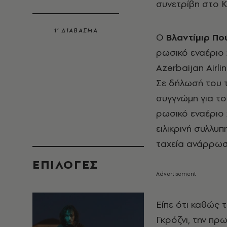
συνετρίβη στο Κ
1’ ΔΙΑΒΑΣΜΑ
Ο
Βλαντίμιρ Πο
ρωσικό εναέριο
Azerbaijan Airl
Σε δήλωσή του τ
συγγνώμη για το
ρωσικό εναέριο 
ειλικρινή συλλυπ
ταχεία ανάρρωσ
EΠΙΛΟΓΈΣ
Είπε ότι καθώς 
Γκρόζνι, την πρ