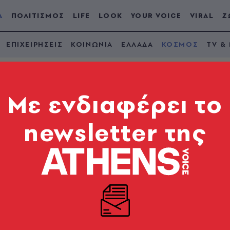
Α
ΠΟΛΙΤΙΣΜΟΣ
LIFE
LOOK
YOUR VOICE
VIRAL
Ζ
ΕΠΙΧΕΙΡΗΣΕΙΣ
ΚΟΙΝΩΝΙΑ
ΕΛΛΑΔΑ
ΚΟΣΜΟΣ
TV &
Mε ενδιαφέρει το
newsletter της
ύτιν ζήτησε συγγνώ
Αζερμπαϊτζάν για το
έπεσε
μλίνο