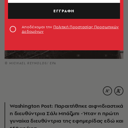
ΕΓΓΡΑΦΗ
Αποδέχομαι την
Πολιτική Προστασίας Προσωπικών
Δεδομένων
© MICHAEL REYNOLDS/ EPA
Washington Post: Παραιτήθηκε αιφνιδιαστικά
η διευθύντρια Σάλι Μπάζμπι - Ήταν η πρώτη
γυναίκα διευθύντρια της εφημερίδας εδώ και