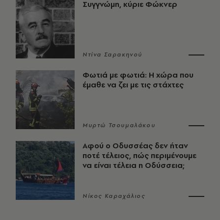
Συγγνώμη, κύριε Φώκνερ
Ντίνα Σαρακηνού
Φωτιά με φωτιά: Η χώρα που
έμαθε να ζει με τις στάχτες
Μυρτώ Τσουμαλάκου
Αφού ο Οδυσσέας δεν ήταν
ποτέ τέλειος, πώς περιμένουμε
να είναι τέλεια η Οδύσσεια;
Νίκος Καραχάλιος