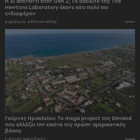
Η AI απέναντι στην Gen Z; Το debAIte της The
Newtons Laboratory έκανε κάτι πολύ πιο
ενδιαφέρον
Δημήτρης Αθανασιάδης
Γούρνες Ηρακλείου: To mega project της Dimand
που αλλάζει την εικόνα της πρώην αμερικανικής
βάσης
Γιάννης Μαντζίκος