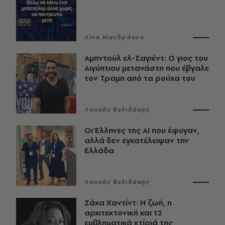
Λίνα Μανδράκου
Αμπντούλ ελ-Σαγιέντ: Ο γιος του
Αιγύπτιου μετανάστη που έβγαλε
τον Τραμπ από τα ρούχα του
Λουκάς Βελιδάκης
Οι Έλληνες της ΑΙ που έφυγαν,
αλλά δεν εγκατέλειψαν την
Ελλάδα
Λουκάς Βελιδάκης
Ζάχα Χαντίντ: Η ζωή, η
αρχιτεκτονική και 12
εμβληματικά κτίριά της