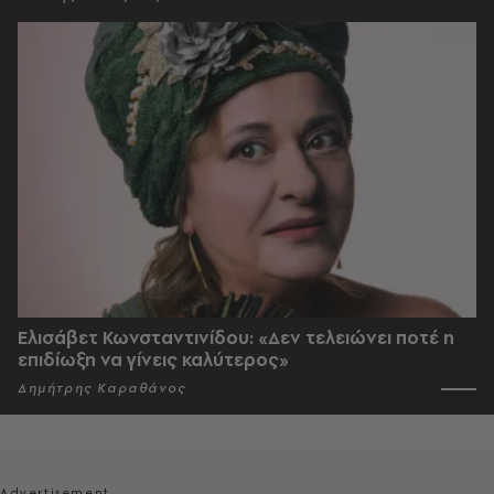
Ελισάβετ Κωνσταντινίδου: «Δεν τελειώνει ποτέ η
επιδίωξη να γίνεις καλύτερος»
Δημήτρης Καραθάνος