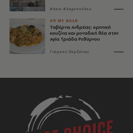
Βάσω Βλαχοπούλου
ON MY ROAD
Ταβέρνα Ανδρέας: κρητική
κουζίνα και μοναδική θέα στην
Αγία Τριάδα Ρεθύμνου
Γιώργος Ζαρζώνης