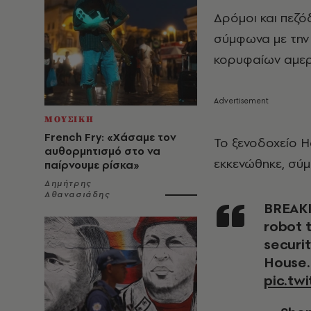
Δρόμοι και πεζό
σύμφωνα με την
κορυφαίων αμερι
ΜΟΥΣΙΚΗ
French Fry: «Χάσαμε τον
Το ξενοδοχείο H
αυθορμητισμό στο να
εκκενώθηκε, σύμ
παίρνουμε ρίσκα»
Δημήτρης
Αθανασιάδης
BREAKING: Right now, the Secret Service is using a
robot 
securi
House
pic.tw