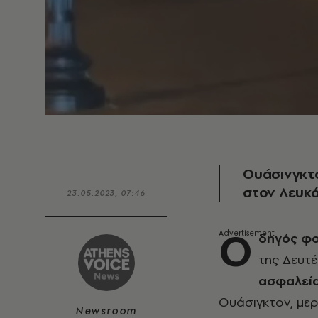
Ουάσινγκτ
στον Λευκό
23.05.2023, 07:46
Ο
δηγός φ
της Δευτ
ασφαλεί
Ουάσιγκτον, με
Newsroom