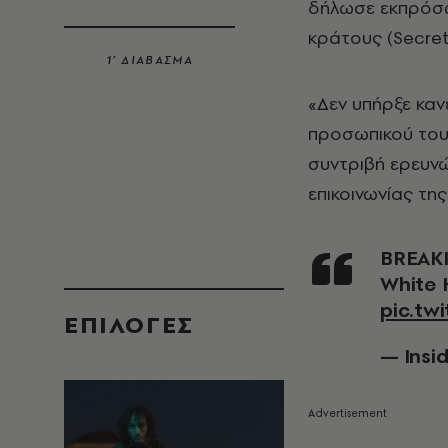
δήλωσε εκπρόσω
κράτους (Secret 
1’ ΔΙΑΒΑΣΜΑ
«Δεν υπήρξε καν
προσωπικού του 
συντριβή ερευνώ
επικοινωνίας της
BREAKING 🚨 The moment U-Haul truck crashes near
White 
pic.tw
EΠΙΛΟΓΈΣ
— Insi