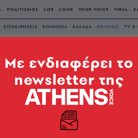
Α
ΠΟΛΙΤΙΣΜΟΣ
LIFE
LOOK
YOUR VOICE
VIRAL
Ζ
ΕΠΙΧΕΙΡΗΣΕΙΣ
ΚΟΙΝΩΝΙΑ
ΕΛΛΑΔΑ
ΚΟΣΜΟΣ
TV &
Mε ενδιαφέρει το
newsletter της
ην Ουάσινγκτον - Φ
 ασφαλείας κοντά σ