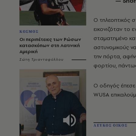
— Shom
Ο τηλεοπτικός 
εικονιζόταν το 
ΚΟΣΜΟΣ
σταματημένο κα
Οι περιπέτειες των Ρώσων
κατασκόπων στη Λατινική
αστυνομικούς να
Αμερική
την πόρτα, αφήν
Σώτη Τριανταφύλλου
φορτίου, πάντως
Ο οδηγός έπεσε
WUSA επικαλούμ
ΛΕΥΚΟΣ ΟΙΚΟΣ