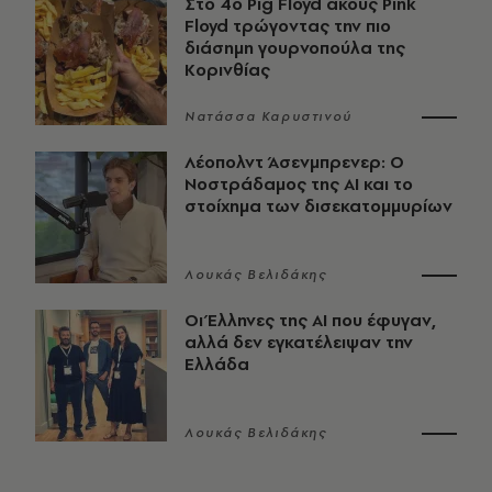
Στο 4ο Pig Floyd ακούς Pink
Floyd τρώγοντας την πιο
διάσημη γουρνοπούλα της
Κορινθίας
Νατάσσα Καρυστινού
Λέοπολντ Άσενμπρενερ: Ο
Νοστράδαμος της AI και το
στοίχημα των δισεκατομμυρίων
Λουκάς Βελιδάκης
Οι Έλληνες της ΑΙ που έφυγαν,
αλλά δεν εγκατέλειψαν την
Ελλάδα
Λουκάς Βελιδάκης