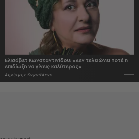
Ελισάβετ Κωνσταντινίδου: «Δεν τελειώνει ποτέ η
επιδίωξη να γίνεις καλύτερος»
Δημήτρης Καραθάνος