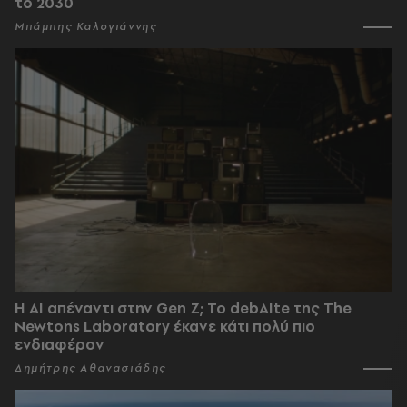
το 2030
Μπάμπης Καλογιάννης
Η AI απέναντι στην Gen Z; Το debAIte της The
Newtons Laboratory έκανε κάτι πολύ πιο
ενδιαφέρον
Δημήτρης Αθανασιάδης