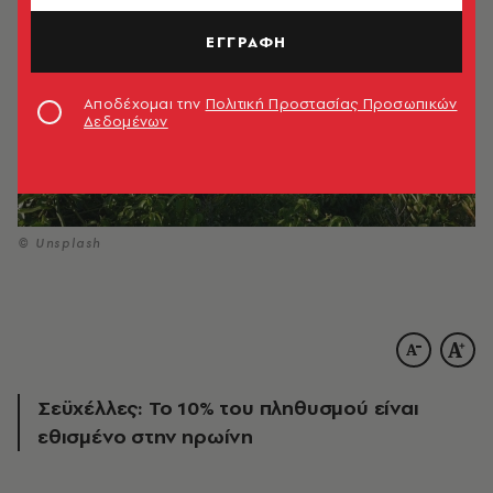
ΕΓΓΡΑΦΗ
Αποδέχομαι την
Πολιτική Προστασίας Προσωπικών
Δεδομένων
© Unsplash
Σεϋχέλλες: Το 10% του πληθυσμού είναι
εθισμένο στην ηρωίνη