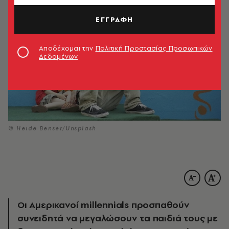
ΕΓΓΡΑΦΗ
Αποδέχομαι την
Πολιτική Προστασίας Προσωπικών
Δεδομένων
© Heide Benser/Unsplash
Οι Αμερικανοί millennials προσπαθούν
συνειδητά να μεγαλώσουν τα παιδιά τους με