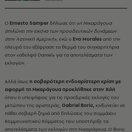
Ο
Ernesto
Samper
δήλωσε ότι
«η Νικαράγουα
σπιλώνει την εικόνα των προοδευτικών δυνάμεων
στην Λατινική Αμερική»,
ενώ ο
Evo
Morales
από την
πλευρά του εξέφρασε τα θερμά του συγχαρητήρια
στον «αδελφό Daniel» για τα αποτελέσματα των
εκλογών.
Αλλά ίσως
η σοβαρότερη ενδοαρίστερη κρίση με
αφορμή τη Νικαράγουα προκλήθηκε στην Χιλή
όπου ο υποψήφιος για τις προεδρικές εκλογές του
μετώπου της αριστεράς,
Gabriel
Boric
,
κινδυνεύει να
πάθει σοβαρή ζημιά από δηλώσεις του συμμάχου
Κομμουνιστικού Κόμματος που υποστήριξε τα
αποτελέσματα των εκλογών στη Νικαράγουα. Ο Boric