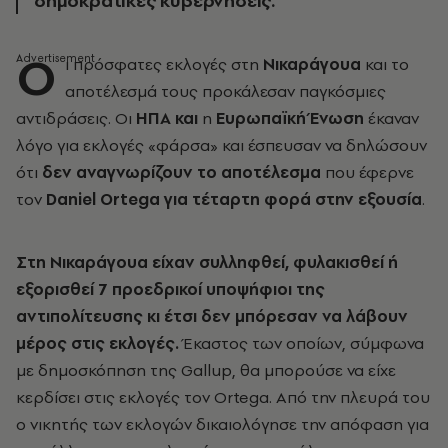
δημοκρατικές κυβερνήσεις.
Ο
ι πρόσφατες εκλογές στη
Νικαράγουα
και το
αποτέλεσμά τους προκάλεσαν παγκόσμιες
αντιδράσεις. Οι
ΗΠΑ και
η
Ευρωπαϊκή Ένωση
έκαναν
λόγο για εκλογές «φάρσα» και έσπευσαν να δηλώσουν
ότι
δεν αναγνωρίζουν το αποτέλεσμα
που έφερνε
τον
Daniel
Ortega
για τέταρτη φορά στην εξουσία
.
Στη Νικαράγουα είχαν συλληφθεί, φυλακισθεί ή
εξορισθεί 7 προεδρικοί υποψήφιοι της
αντιπολίτευσης κι έτσι δεν μπόρεσαν να λάβουν
μέρος στις εκλογές.
Έκαστος των οποίων, σύμφωνα
με δημοσκόπηση της Gallup, θα μπορούσε να είχε
κερδίσει στις εκλογές τον Ortega. Από την πλευρά του
ο νικητής των εκλογών δικαιολόγησε την απόφαση για