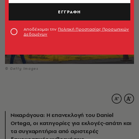
ΕΓΓΡΑΦΗ
Αποδέχομαι την
Πολιτική Προστασίας Προσωπικών
Δεδομένων
© Getty Images
Νικαράγουα: Η επανεκλογή του Daniel
Ortega, οι κατηγορίες για εκλογές-απάτη και
τα συγχαρητήρια από αριστερές