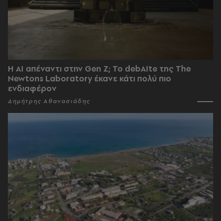
Η AI απέναντι στην Gen Z; Το debAIte της The
Newtons Laboratory έκανε κάτι πολύ πιο
ενδιαφέρον
Δημήτρης Αθανασιάδης