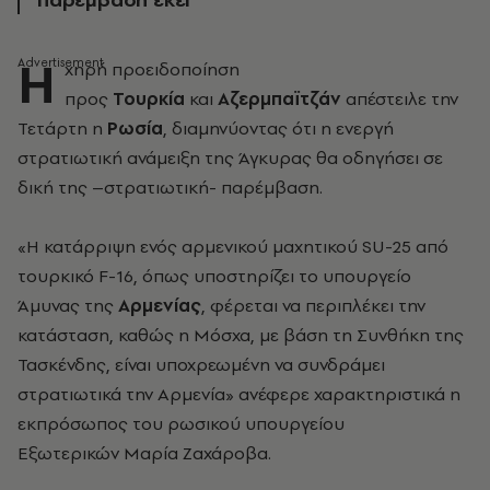
Η
χηρή προειδοποίηση
προς
Τουρκία
και
Αζερμπαϊτζάν
απέστειλε την
Τετάρτη η
Ρωσία
, διαμηνύοντας ότι η ενεργή
στρατιωτική ανάμειξη της Άγκυρας θα οδηγήσει σε
δική της –στρατιωτική- παρέμβαση.
«Η κατάρριψη ενός αρμενικού μαχητικού SU-25 από
τουρκικό F-16, όπως υποστηρίζει το υπουργείο
Άμυνας της
Αρμενίας
, φέρεται να περιπλέκει την
κατάσταση, καθώς η Μόσχα, με βάση τη Συνθήκη της
Τασκένδης, είναι υποχρεωμένη να συνδράμει
στρατιωτικά την Αρμενία» ανέφερε χαρακτηριστικά η
εκπρόσωπος του ρωσικού υπουργείου
Εξωτερικών Μαρία Ζαχάροβα.