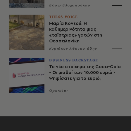
Βάσω Βλαχοπούλου
THESS VOICE
Μαρία Κοντού: Η
καθημερινότητα μιας
«ταΐστριας» γατών στη
Θεσσαλονίκη
Κυριάκος Αθανασιάδης
BUSINESS BACKSTAGE
Το νέο στοίχημα της Coca-Cola
- Οι μισθοί των 10.000 ευρώ -
Ψηφίσατε για το ευρώ;
Operator