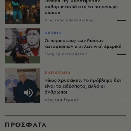
French Fry: «Χάσαμε τον
αυθορμητισμό στο να παίρνουμε
ρίσκα»
Δημήτρης Αθανασιάδης
ΚΟΣΜΟΣ
Οι περιπέτειες των Ρώσων
κατασκόπων στη Λατινική Αμερική
Σώτη Τριανταφύλλου
ΚΑΤΟΙΚΙΔΙΑ
Νίκος Χρυσάκης: Το πρόβλημα δεν
είναι τα αδέσποτα, αλλά οι
άνθρωποι
Δήμητρα Γκρους
ΠΡΟΣΦΑΤΑ