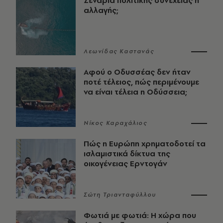
Σενάρια πολιτικής συνέχειας ή
αλλαγής;
Λεωνίδας Καστανάς
Αφού ο Οδυσσέας δεν ήταν
ποτέ τέλειος, πώς περιμένουμε
να είναι τέλεια η Οδύσσεια;
Νίκος Καραχάλιος
Πώς η Ευρώπη χρηματοδοτεί τα
ισλαμιστικά δίκτυα της
οικογένειας Ερντογάν
Σώτη Τριανταφύλλου
Φωτιά με φωτιά: Η χώρα που