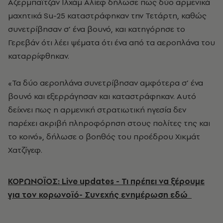
Αζερμπαϊτζάν Ιλχάμ Αλίεφ δήλωσε πως δύο αρμενικά
μαχητικά Su-25 καταστράφηκαν την Τετάρτη, καθώς
συνετρίβησαν σ’ ένα βουνό, και κατηγόρησε το
Γερεβάν ότι λέει ψέματα ότι ένα από τα αεροπλάνα του
καταρρίφθηκαν.
«Τα δύο αεροπλάνα συνετρίβησαν αμφότερα σ’ ένα
βουνό και εξερράγησαν και καταστράφηκαν. Αυτό
δείχνει πως η αρμενική στρατιωτική ηγεσία δεν
παρέχει ακριβή πληροφόρηση στους πολίτες της και
το κοινό», δήλωσε ο βοηθός του προέδρου Χικμάτ
Χατζίγεφ.
ΚΟΡΩΝΟΪΟΣ: Live updates - Τι πρέπει να ξέρουμε
για τον κορωνοϊό- Συνεχής ενημέρωση εδώ