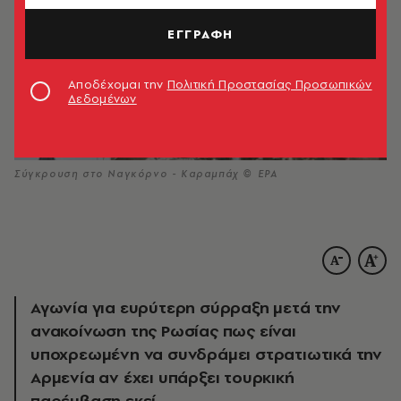
ΕΓΓΡΑΦΗ
Αποδέχομαι την
Πολιτική Προστασίας Προσωπικών
Δεδομένων
Σύγκρουση στο Ναγκόρνο - Καραμπάχ © EPA
Αγωνία για ευρύτερη σύρραξη μετά την
ανακοίνωση της Ρωσίας πως είναι
υποχρεωμένη να συνδράμει στρατιωτικά την
Αρμενία αν έχει υπάρξει τουρκική
παρέμβαση εκεί