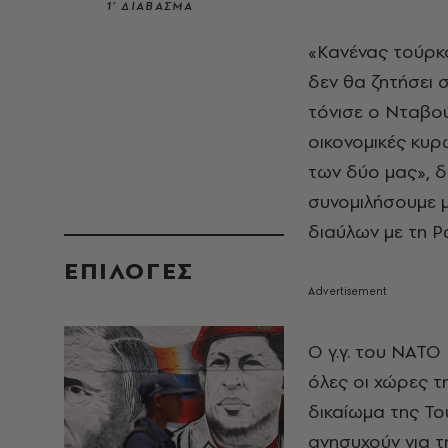
1’ ΔΙΑΒΑΣΜΑ
«Κανένας τούρκ
δεν θα ζητήσει σ
τόνισε ο Νταβού
οικονομικές κυρ
των δύο μας», δ
συνομιλήσουμε 
διαύλων με τη Ρ
EΠΙΛΟΓΈΣ
Ο γ.γ. του ΝΑΤΟ
όλες οι χώρες τ
δικαίωμα της Το
ανησυχούν για τ