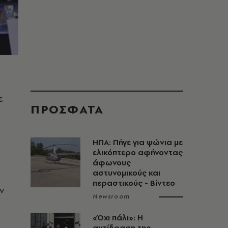
ε
ΠΡΟΣΦΑΤΑ
ΗΠΑ: Πήγε για ψώνια με
ελικόπτερο αφήνοντας
άφωνους
αστυνομικούς και
περαστικούς - Βίντεο
ν
Newsroom
«Όχι πάλι»: Η
αντίδραση της