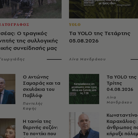
ΜΑΤΟΓΡΑΦΟΣ
YOLO
σέας: Ο τραγικός
Τα YOLO της Τετάρτης
νητής της συλλογικής
05.08.2026
ρικής συνείδησής μας
 Γεωργιάδης
Λίνα Μανδράκου
Ο Αντώνης
Τα YOLO της
Σαμαράς και τα
Τρίτης
σκυλάκια του
04.08.2026
Παβλόφ
Λίνα
Μανδράκου
Παντελής
Καψής
Κωνσταντίνο
Η ταινία της
Καραχάλιος:
θερινής σεζόν:
άνθρωπος π
Το ποντίκι που
κήρυξε πόλε