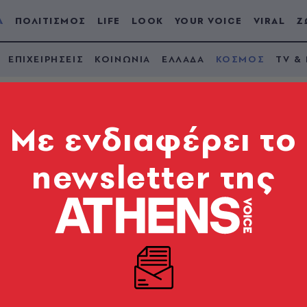
Α
ΠΟΛΙΤΙΣΜΟΣ
LIFE
LOOK
YOUR VOICE
VIRAL
Ζ
ΕΠΙΧΕΙΡΗΣΕΙΣ
ΚΟΙΝΩΝΙΑ
ΕΛΛΑΔΑ
ΚΟΣΜΟΣ
TV &
Mε ενδιαφέρει το
newsletter της
Τουρκία δεν ζητάει
 Ρωσία
άναμε το καθήκον μας»