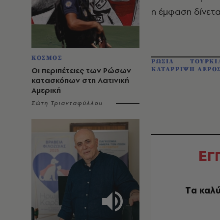
η έμφαση δίνετα
ΚΟΣΜΟΣ
ΡΩΣΙΑ
ΤΟΥΡΚΙ
Οι περιπέτειες των Ρώσων
ΚΑΤΑΡΡΙΨΗ ΑΕΡΟ
κατασκόπων στη Λατινική
Αμερική
Σώτη Τριανταφύλλου
Ε
Γ
Tα καλύ
EMAIL