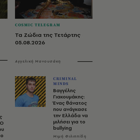
COSMIC TELEGRAM
Τα Ζώδια της Τετάρτης
05.08.2026
Αγγελική Μανουσάκη
CRIMINAL
MINDS
Βαγγέλης
Γιακουμάκης:
Ένας θάνατος
που ανάγκασε
την Ελλάδα να
ς
μιλήσει για το
 Ο
bullying
ου
μο
Μιμή Φιλιππίδη