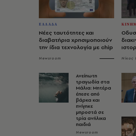
ΕΛΛΑΔΑ
ΚΙΝΗ
Νέες ταυτότητες και
Οδυσ
διαβατήρια χρησιμοποιούν
διακι
την ίδια τεχνολογία με chip
ιστο
Newsroom
Νίκος
Ανείπωτη
τραγωδία στα
Μάλια: Μητέρα
έπεσε από
βάρκα και
πνίγηκε
μπροστά σε
τρία ανήλικα
παιδιά
Newsroom