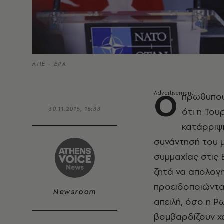
ΑΠΕ - EPA
Ο
πρωθυπου
30.11.2015, 15:33
ότι η Του
κατάρριψ
συνάντησή του 
συμμαχίας στις 
ζητά να απολογη
προειδοποιώντας
Newsroom
απειλή, όσο η Ρ
βομβαρδίζουν χω