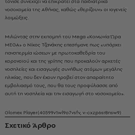
τόνισε συνεχίζει να επικρατεί στα παιδιατρικά
νοσοκομεία της Αθήνας, καθώς «θερίζουν» οι ιογενείς
λοιμώξεις.
Μιλώντας στην εκπομπή του Mega «Κοινωνία Ώρα
MEGA» ο Νίκος Τζανάκης επεσήμανε πως «υπάρχει
πανσπερμία ιώσεων με πρωτοκαθεδρία του
κορονοϊού και της γρίπης που προκαλούν αρκετές
νοσηλείες και εισαγωγές συνήθως ατόμων μεγάλης
ηλικίας, που δεν έχουν προβεί στον απαραίτητο
εμβολιασμό τους, που θα τους προφύλασσε από
αυτή τη νοσηλεία και την εισαγωγή στο νοσοκομείο».
Glomex Player(40599v1wl9o7vsfv, v-cxzp6sr8nsw9)
Σχετικό Άρθρο