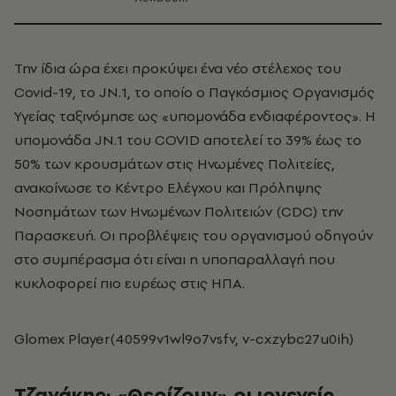
Την ίδια ώρα έχει προκύψει ένα νέο στέλεχος του
Covid-19, το JN.1, το οποίο ο Παγκόσμιος Οργανισμός
Υγείας ταξινόμησε ως «υπομονάδα ενδιαφέροντος». Η
υπομονάδα JN.1 του COVID αποτελεί το 39% έως το
50% των κρουσμάτων στις Ηνωμένες Πολιτείες,
ανακοίνωσε το Κέντρο Ελέγχου και Πρόληψης
Νοσημάτων των Ηνωμένων Πολιτειών (CDC) την
Παρασκευή. Οι προβλέψεις του οργανισμού οδηγούν
στο συμπέρασμα ότι είναι η υποπαραλλαγή που
κυκλοφορεί πιο ευρέως στις ΗΠΑ.
Glomex Player(40599v1wl9o7vsfv, v-cxzybc27u0ih)
Τζανάκης:
«Θερίζουν» οι ιογενείς