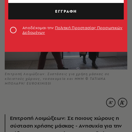
ΕΓΓΡΑΦΗ
Αποδέχομαι την
Πολιτική Προστασίας Προσωπικών
Δεδομένων
Επιτροπή Λοιμώξεων: Συστάσεις για χρήση μάσκας σε
κλειστούς χώρους, νοσοκομεία και ΜΜΜ © ΤΑΤΙΑΝΑ
ΜΠΟΛΑΡΗ/ EUROKINISSI
Επιτροπή Λοιμώξεων: Σε ποιους χώρους η
σύσταση χρήσης μάσκας - Ανησυχία για την