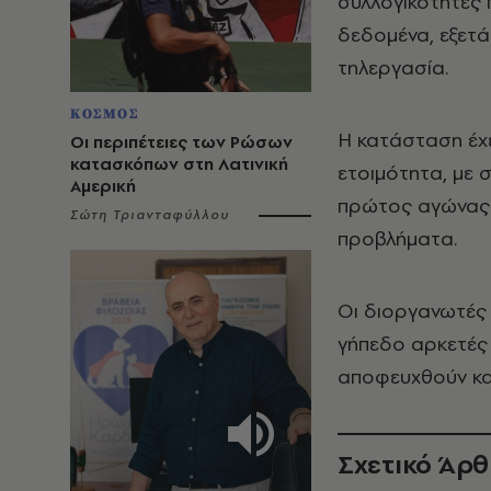
συλλογικότητες 
δεδομένα, εξετά
τηλεργασία.
ΚΟΣΜΟΣ
Η κατάσταση έχε
Οι περιπέτειες των Ρώσων
κατασκόπων στη Λατινική
ετοιμότητα, με σ
Αμερική
πρώτος αγώνας 
Σώτη Τριανταφύλλου
προβλήματα.
Οι διοργανωτές
γήπεδο αρκετές 
αποφευχθούν κα
Σχετικό Άρ