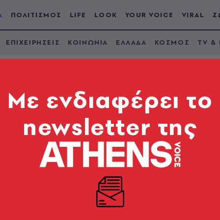
Α
ΠΟΛΙΤΙΣΜΟΣ
LIFE
LOOK
YOUR VOICE
VIRAL
Ζ
ΕΠΙΧΕΙΡΗΣΕΙΣ
ΚΟΙΝΩΝΙΑ
ΕΛΛΑΔΑ
ΚΟΣΜΟΣ
TV &
Mε ενδιαφέρει το
newsletter της
Δρακόντεια μέτρα
ξικό - Κλειστά σχολ
rone
 τις 11 Ιουνίου