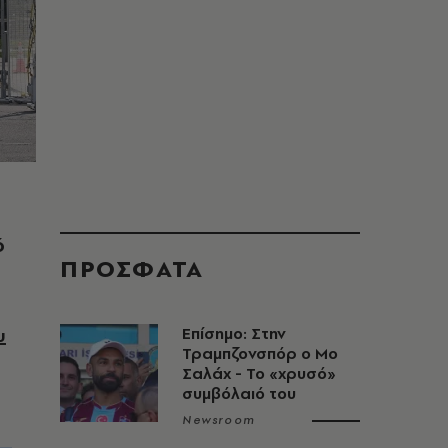
ό
ΠΡΟΣΦΑΤΑ
υ
Επίσημο: Στην
Τραμπζονσπόρ ο Μο
Σαλάχ - Το «χρυσό»
συμβόλαιό του
Newsroom