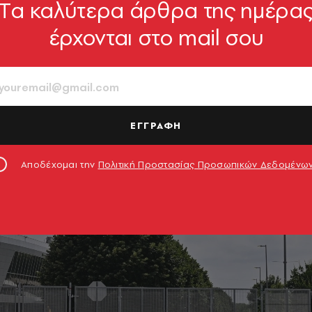
Tα καλύτερα άρθρα της ημέρα
έρχονται στο mail σου
ΕΓΓΡΑΦΗ
Αποδέχομαι την
Πολιτική Προστασίας Προσωπικών Δεδομένω