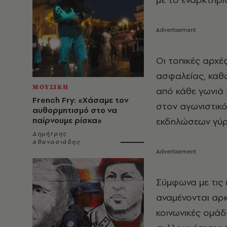
Οι τοπικές αρχέ
ασφαλείας, καθ
ΜΟΥΣΙΚΗ
από κάθε γωνιά 
French Fry: «Χάσαμε τον
στον αγωνιστικό
αυθορμητισμό στο να
εκδηλώσεων γύρω
παίρνουμε ρίσκα»
Δημήτρης
Αθανασιάδης
Σύμφωνα με τις 
αναμένονται αρ
κοινωνικές ομάδ