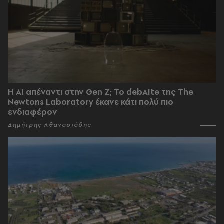
Η AI απέναντι στην Gen Z; Το debAIte της The
Newtons Laboratory έκανε κάτι πολύ πιο
ενδιαφέρον
Δημήτρης Αθανασιάδης