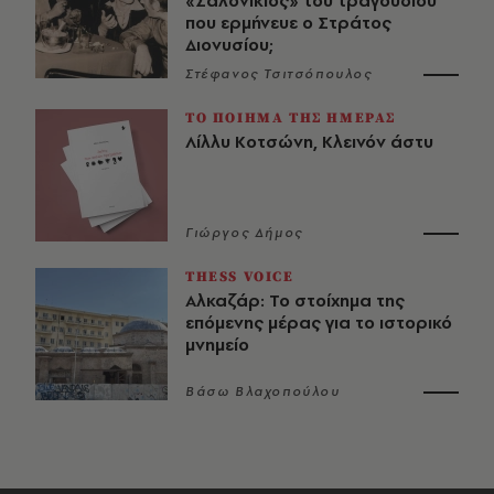
«Σαλονικιός» του τραγουδιού
που ερμήνευε ο Στράτος
Διονυσίου;
Στέφανος Τσιτσόπουλος
ΤΟ ΠΟΙΗΜΑ ΤΗΣ ΗΜΕΡΑΣ
Λίλλυ Κοτσώνη, Κλεινόν άστυ
Γιώργος Δήμος
THESS VOICE
Αλκαζάρ: Το στοίχημα της
επόμενης μέρας για το ιστορικό
μνημείο
Βάσω Βλαχοπούλου