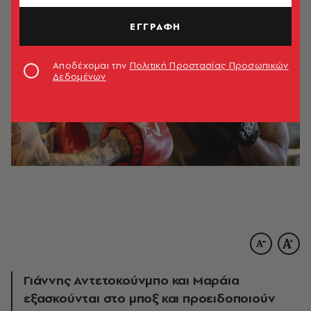
ΕΓΓΡΑΦΗ
Αποδέχομαι την
Πολιτική Προστασίας Προσωπικών
Δεδομένων
Γιάννης Αντετοκούνμπο και Μαράια
εξασκούνται στο μποξ και προειδοποιούν