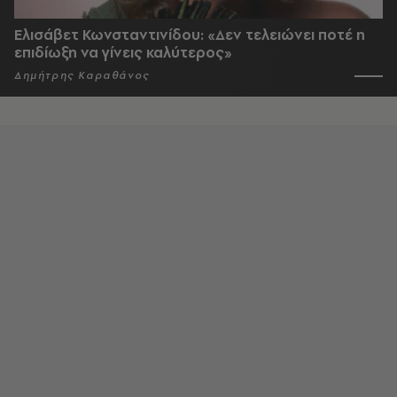
Ελισάβετ Κωνσταντινίδου: «Δεν τελειώνει ποτέ η
επιδίωξη να γίνεις καλύτερος»
Δημήτρης Καραθάνος