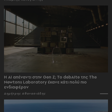
Η AI απέναντι στην Gen Z; Το debAIte της The
Newtons Laboratory έκανε κάτι πολύ πιο
ενδιαφέρον
Δημήτρης Αθανασιάδης