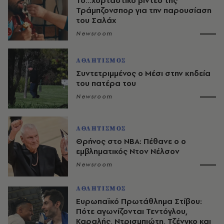
Το…χορταστικό βίντεο της
Τράμπζονσπορ για την παρουσίαση
του Σαλάχ
Newsroom
ΑΘΛΗΤΙΣΜΟΣ
Συντετριμμένος ο Μέσι στην κηδεία
του πατέρα του
Newsroom
ΑΘΛΗΤΙΣΜΟΣ
Θρήνος στο NBA: Πέθανε ο ο
εμβληματικός Ντον Νέλσον
Newsroom
ΑΘΛΗΤΙΣΜΟΣ
Ευρωπαϊκό Πρωτάθλημα Στίβου:
Πότε αγωνίζονται Τεντόγλου,
Καραλής, Ντρισμπιώτη, Τζένγκο και