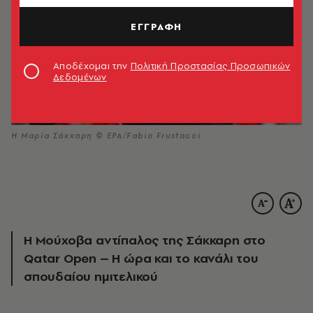
ΕΓΓΡΑΦΗ
Αποδέχομαι την
Πολιτική Προστασίας Προσωπικών
Δεδομένων
Η Μαρία Σάκκαρη © EPA/Fabio Frustacci
Η Μούχοβα αντίπαλος της Σάκκαρη στο
Qatar Open – Η ώρα και το κανάλι του
σπουδαίου ημιτελικού