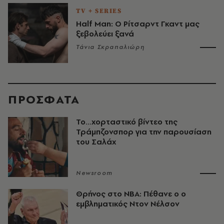
TV + SERIES
Half Man: Ο Ρίτσαρντ Γκαντ μας
ξεβολεύει ξανά
Τάνια Σκραπαλιώρη
ΠΡΟΣΦΑΤΑ
Το…χορταστικό βίντεο της
Τράμπζονσπορ για την παρουσίαση
του Σαλάχ
Newsroom
Θρήνος στο NBA: Πέθανε ο ο
εμβληματικός Ντον Νέλσον