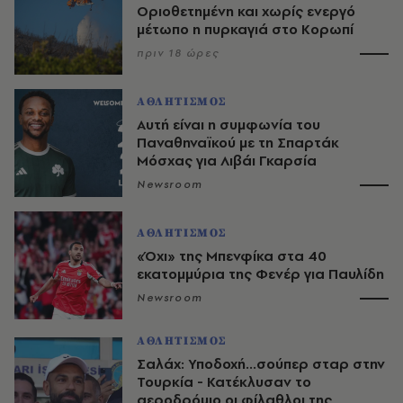
Οριοθετημένη και χωρίς ενεργό
μέτωπο η πυρκαγιά στο Κορωπί
πριν 18 ώρες
ΑΘΛΗΤΙΣΜΟΣ
Αυτή είναι η συμφωνία του
Παναθηναϊκού με τη Σπαρτάκ
Μόσχας για Λιβάι Γκαρσία
Newsroom
ΑΘΛΗΤΙΣΜΟΣ
«Όχι» της Μπενφίκα στα 40
εκατομμύρια της Φενέρ για Παυλίδη
Newsroom
ΑΘΛΗΤΙΣΜΟΣ
Σαλάχ: Υποδοχή...σούπερ σταρ στην
Τουρκία - Κατέκλυσαν το
αεροδρόμιο οι φίλαθλοι της