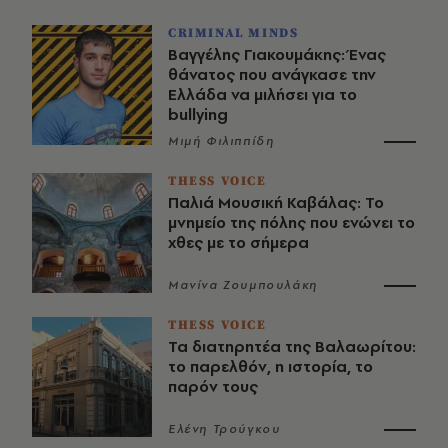
CRIMINAL MINDS
Βαγγέλης Γιακουμάκης: Ένας
θάνατος που ανάγκασε την
Ελλάδα να μιλήσει για το
bullying
Μιμή Φιλιππίδη
THESS VOICE
Παλιά Μουσική Καβάλας: Το
μνημείο της πόλης που ενώνει το
χθες με το σήμερα
Μανίνα Ζουμπουλάκη
THESS VOICE
Τα διατηρητέα της Βαλαωρίτου:
το παρελθόν, η ιστορία, το
παρόν τους
Ελένη Τρούγκου