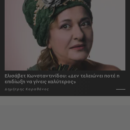
Ελισάβετ Κωνσταντινίδου: «Δεν τελειώνει ποτέ η
επιδίωξη να γίνεις καλύτερος»
Δημήτρης Καραθάνος