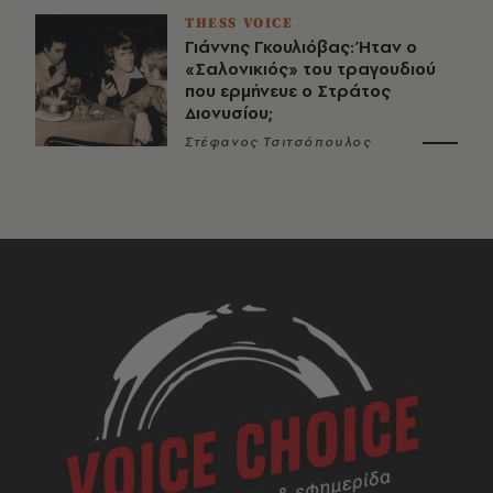
THESS VOICE
Γιάννης Γκουλιόβας: Ήταν ο
«Σαλονικιός» του τραγουδιού
που ερμήνευε ο Στράτος
Διονυσίου;
Στέφανος Τσιτσόπουλος