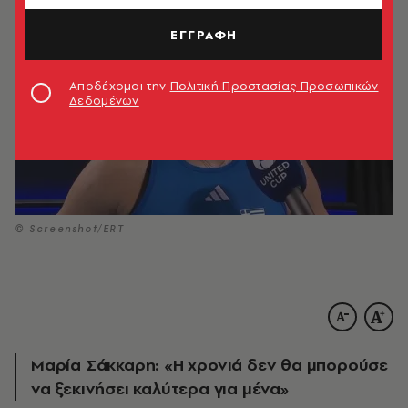
ΕΓΓΡΑΦΗ
Αποδέχομαι την
Πολιτική Προστασίας Προσωπικών
Δεδομένων
© Screenshot/ERT
Μαρία Σάκκαρη: «Η χρονιά δεν θα μπορούσε
να ξεκινήσει καλύτερα για μένα»