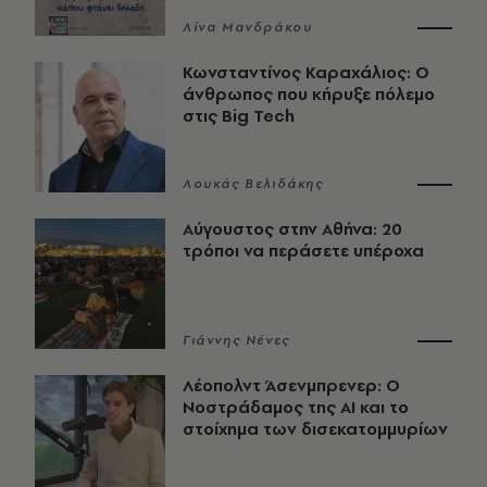
Λίνα Μανδράκου
Κωνσταντίνος Καραχάλιος: Ο
άνθρωπος που κήρυξε πόλεμο
στις Big Tech
Λουκάς Βελιδάκης
Αύγουστος στην Αθήνα: 20
τρόποι να περάσετε υπέροχα
Γιάννης Νένες
Λέοπολντ Άσενμπρενερ: Ο
Νοστράδαμος της AI και το
στοίχημα των δισεκατομμυρίων