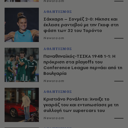
Newsroom
ΑΘΛΗΤΙΣΜΟΣ
Σάκκαρη – Σονμέζ 2-0: Νίκησε και
έκλεισε ραντεβού με την Γκοφ στη
φάση των 32 του Τορόντο
Newsroom
ΑΘΛΗΤΙΣΜΟΣ
Παναθηναϊκός-ΤΣΣΚΑ 1948 1-1: Η
πρόκριση στα playoffs του
Conference League περνάει από τη
Βουλγαρία
Newsroom
ΑΘΛΗΤΙΣΜΟΣ
Κριστιάνο Ρονάλντο: Άνοιξε το
γκαράζ του και εντυπωσίασε με τη
συλλογή των supercars του
Newsroom