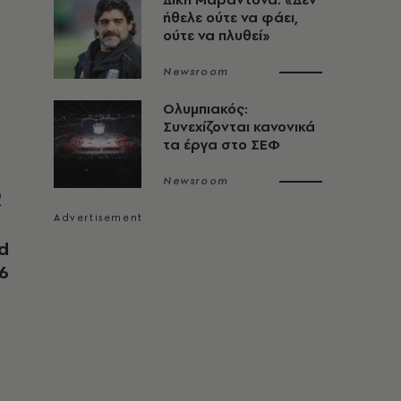
ήθελε ούτε να φάει,
ούτε να πλυθεί»
Newsroom
Ολυμπιακός:
Συνεχίζονται κανονικά
τα έργα στο ΣΕΦ
Newsroom
️
rd
6