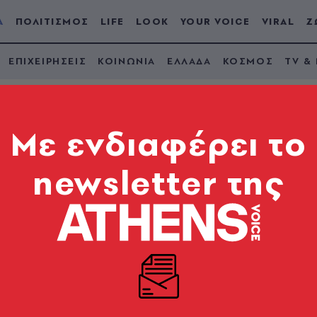
Α
ΠΟΛΙΤΙΣΜΟΣ
LIFE
LOOK
YOUR VOICE
VIRAL
Ζ
ΕΠΙΧΕΙΡΗΣΕΙΣ
ΚΟΙΝΩΝΙΑ
ΕΛΛΑΔΑ
ΚΟΣΜΟΣ
TV &
Mε ενδιαφέρει το
newsletter της
έθανε ο Παγκόσμιος
βου στο άλμα επί κ