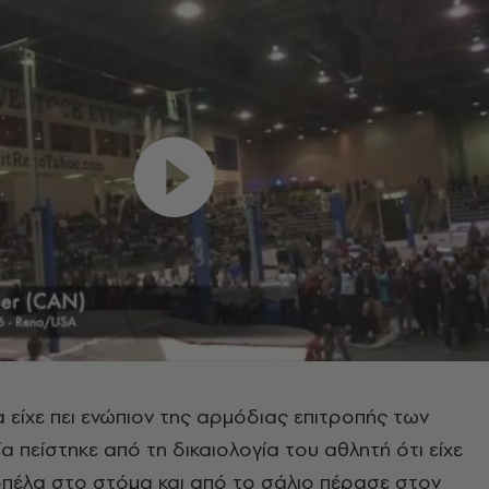
είχε πει ενώπιον της αρμόδιας επιτροπής των
α πείστηκε από τη δικαιολογία του αθλητή ότι είχε
κοπέλα στο στόμα και από το σάλιο πέρασε στον