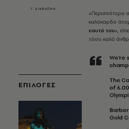
1’ ΔΙΑΒΑΣΜΑ
«Περισσότερο α
καλόκαρδο άτο
εαυτό του
», εί
τόσο καλό άνθρω
We're sad to report that 2015 world pole vault
champi
The Can
EΠΙΛΟΓΈΣ
of 6.0
Olympi
Barber
Gold 