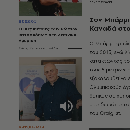
Σον Μπάρμπ
ΚΟΣΜΟΣ
Καναδά στο
Οι περιπέτειες των Ρώσων
κατασκόπων στη Λατινική
Αμερική
Ο Μπάρμπερ είχ
Σώτη Τριανταφύλλου
του 2015, ενώ 
κατακτώντας το
των 6 μέτρων
ε
εξακολουθεί να 
Ολυμπιακούς Αγώ
θετικός σε χρήσ
στο δωμάτιο του
του Craiglist.
ΚΑΤΟΙΚΙΔΙΑ