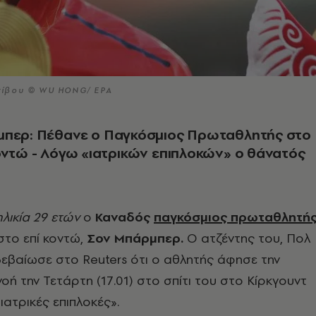
τίβου © WU HONG/ EPA
περ: Πέθανε ο Παγκόσμιος Πρωταθλητής στο
οντώ - Λόγω «ιατρικών επιπλοκών» ο θάνατός
λικία 29 ετών
ο
Καναδός
παγκόσμιος πρωταθλητή
στο επί κοντώ,
Σον Μπάρμπερ.
Ο ατζέντης του, Πολ
ιβεβαίωσε στο Reuters ότι ο αθλητής άφησε την
οή την Τετάρτη (17.01) στο σπίτι του στο Κίρκγουντ
ιατρικές επιπλοκές».