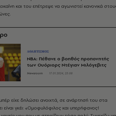
οκαΐνη και του επέτρεψε να αγωνιστεί κανονικά στου
ώνες.
θρο
ΑΘΛΗΤΙΣΜΟΣ
NBA: Πέθανε ο βοηθός προπονητής
των Ουόριορς Ντέγιαν Μιλόγεβιτς
Newsroom
17.01.2024, 23:08
πέρ είχε δηλώσει ανοιχτά, σε ανάρτησή του στα
τι είναι γκέι: «Ομοφυλόφιλος και υπερήφανος!
γονείς μου που με στηρίζουν τόσο πολύ. Συνεχίζω να