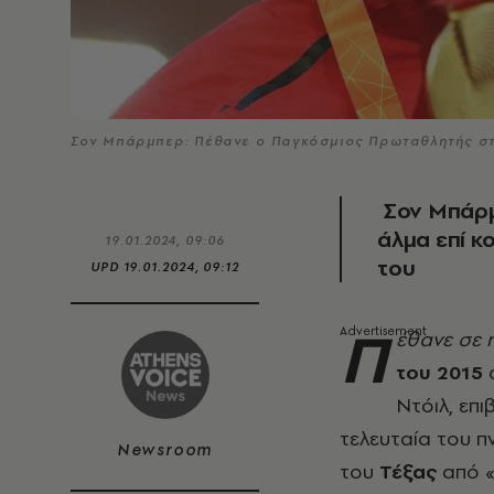
Σον Μπάρμπερ: Πέθανε ο Παγκόσμιος Πρωταθλητής σ
Σον Μπάρμ
άλμα επί κ
19.01.2024, 09:06
του
UPD
19.01.2024, 09:12
Π
έθανε σε η
του 2015
Ντόιλ, επ
τελευταία του πν
Newsroom
του
Τέξας
από «