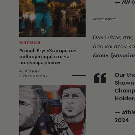
— AW (
Γεννημένος στις
ΜΟΥΣΙΚΗ
όσο και στον Κα
French Fry: «Χάσαμε τον
έχουν ξεπεράσε
αυθορμητισμό στο να
παίρνουμε ρίσκα»
Δημήτρης
Our thoughts and prayers to the family and friends of
Αθανασιάδης
Shawn 
Champi
Holder
— Athl
2024