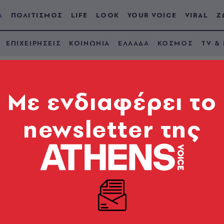
Α
ΠΟΛΙΤΙΣΜΟΣ
LIFE
LOOK
YOUR VOICE
VIRAL
Ζ
ΕΠΙΧΕΙΡΗΣΕΙΣ
ΚΟΙΝΩΝΙΑ
ΕΛΛΑΔΑ
ΚΟΣΜΟΣ
TV &
Mε ενδιαφέρει το
newsletter της
ρητήρια Μητσοτάκη 
ιτσιπά
η ζωή μου ‘παιχταρά’»