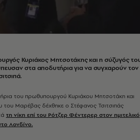
υργός Κυριάκος Μητσοτάκης και η σύζυγός το
πευσαν στα αποδυτήρια για να συγχαρούν τον
ιτσιπά.
ήρια του πρωθυπουργού Κυριάκου Μητσοτάκη και
υ του Μαρέβας δέχθηκε ο Στέφανος Τσιτσιπάς
τά
τη νίκη επί του Ρότζερ Φέντερερ στον ημιτελικό
στο Λονδίνο.