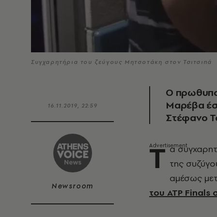
Συγχαρητήρια του ζεύγους Μητσοτάκη στον Τσιτσιπά
Ο πρωθυπο
Μαρέβα έσ
16.11.2019, 22:59
Στέφανο Τσ
Τ
α συγχαρητ
της συζύγο
αμέσως με
Newsroom
του ATP Finals 