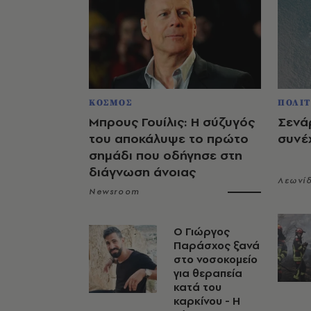
ΚΟΣΜΟΣ
ΠΟΛΙΤ
Μπρους Γουίλις: Η σύζυγός
Σενάρ
του αποκάλυψε το πρώτο
συνέχ
σημάδι που οδήγησε στη
διάγνωση άνοιας
Λεωνί
Newsroom
O Γιώργος
Παράσχος ξανά
στο νοσοκομείο
για θεραπεία
κατά του
καρκίνου - Η