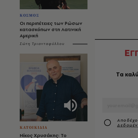
ΚΟΣΜΟΣ
Οι περιπέτειες των Ρώσων
κατασκόπων στη Λατινική
Αμερική
Σώτη Τριανταφύλλου
Ε
Γ
Tα καλύ
EMAIL
Αποδέχο
Δεδομέ
ΚΑΤΟΙΚΙΔΙΑ
Νίκος Χρυσάκης: Το