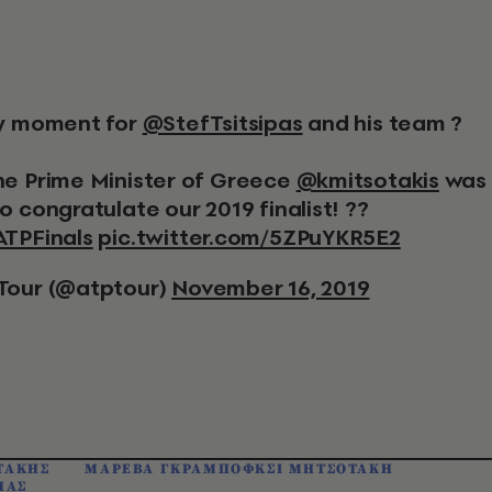
ely moment for
@StefTsitsipas
and his team ?
he Prime Minister of Greece
@kmitsotakis
was
o congratulate our 2019 finalist! ??
ATPFinals
pic.twitter.com/5ZPuYKR5E2
Tour (@atptour)
November 16, 2019
ΤΑΚΗΣ
ΜΑΡΕΒΑ ΓΚΡΑΜΠΟΦΚΣΙ ΜΗΤΣΟΤΑΚΗ
ΠΑΣ