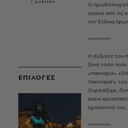
1’ ΔΙΑΒΑΣΜΑ
Ο πρωθυπουργός
αγώνα από τις κ
τον Έλληνα πρω
Η σύζυγος του 
ξανά τόσο πολύ 
«παικταρά». «Σ
EΠΙΛΟΓΈΣ
‘παιχταρά’», του
Ουρλιάζαμε, δε
έκανε καταπληκτ
προπονητή του, 