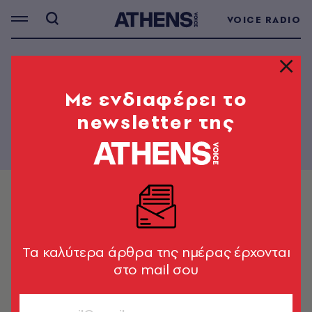
VOICE RADIO
Mε ενδιαφέρει το
newsletter της
Tα καλύτερα άρθρα της ημέρας έρχονται
στο mail σου