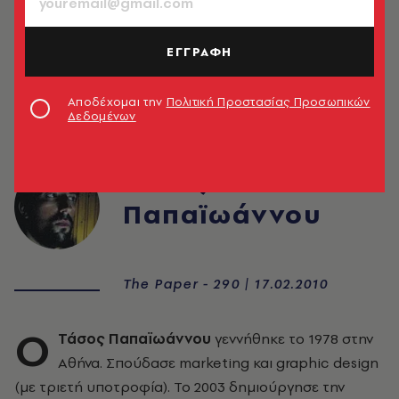
ΕΓΓΡΑΦΗ
Αποδέχομαι την
Πολιτική Προστασίας Προσωπικών
Δεδομένων
Τάσος
Παπαϊωάννου
The Paper - 290 | 17.02.2010
Ο
Τάσος Παπαϊωάννου
γεννήθηκε το 1978 στην
Αθήνα. Σπούδασε marketing και graphic design
(με τριετή υποτροφία). Το 2003 δημιούργησε την