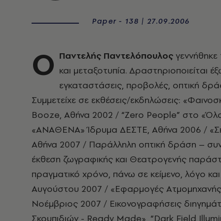
Paper - 138 | 27.09.2006
Ο
Παντελής Παντελόπουλος
γεννήθηκε 
και μεταξοτυπία. Δραστηριοποιείται έ
εγκαταστάσεις, προβολές, οπτική δράσ
Συμμετείχε σε εκθέσεις/εκδηλώσεις: «Φαινοσ
Booze, Aθήνα 2002 / “Zero People” στο «Όλα
«ANAΘENA» Ίδρυμα ΔEΣTE, Aθήνα 2006 / «Σκέ
Aθήνα 2007 / Παράλληλη οπτική δράση – συ
έκθεση ζωγραφικής και Θεατρογενής παράστ
πραγματικό χρόνο, πάνω σε κείμενο, λόγο και
Aυγούστου 2007 / «Eφαρμογές Aτμομηχανής
Nοέμβριος 2007 / Eικονογραφήσεις διηγημάτω
Σκουπιδιών - Ready Made», “Dark Field Illumin