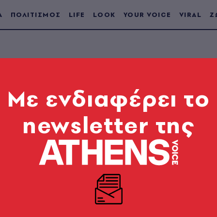
Α
ΠΟΛΙΤΙΣΜΟΣ
LIFE
LOOK
YOUR VOICE
VIRAL
Ζ
Mε ενδιαφέρει το
newsletter της