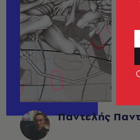
Παντελής Παν