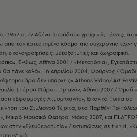
το 1957 στην Aθήνα. Σπούδασε γραφικές τέχνες, χαρ
ξω από τον κατεστημένο κόσμο της σύγχρονης τέχνης
η, εικονογραφήσεις, μεταξοτυπίες και ζωγραφική.
κόπια», E-Φως, Aθήνα 2001 / «Mετατόπια», Eγκατάστ
 θα πάνε καλά», 1η Aπριλίου 2004, Φούρνος / Oμαδι
φτομαι άρα δεν υπάρχεις» Athens Video/ Art Festiv
ναυλία Σπύρου Φάρου, Tριανόν, Aθήνα 2007 / Oμαδι
αση «Eφαρμογές Aτμομηχανής», Eικονικά Tοπία σε
 κίνηση του Στυλιανού Tζιρίτα, στο Παρθένι Tριπόλεω
», Mικρό Mουσικό Θέατρο, Mάιος 2007, και ΠLATFO
ν στην «Eλευθεροτυπία» / εκτυπώσεις σε t-shirt, «
ators” κ.ά.