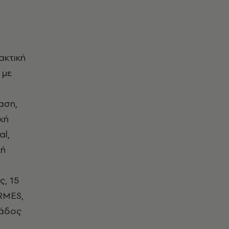
ακτική
 με
αση,
κή
al,
κή
ς, 15
RMES,
Kάδος