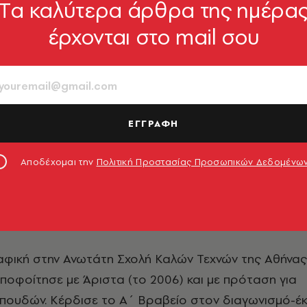
Tα καλύτερα άρθρα της ημέρα
έρχονται στο mail σου
εξίου
ΕΓΓΡΑΦΗ
Αποδέχομαι την
Πολιτική Προστασίας Προσωπικών Δεδομένω
ική στην Ανωτάτη Σχολή Καλών Τεχνών της Αθήνας,
αποφοίτησε με Άριστα (το 2006) και με πρόταση για
σπουδών. Κέρδισε το Α΄ Βραβείο στον διαγωνισμό-έ