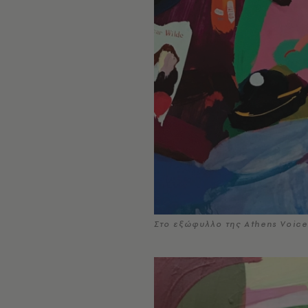
Στο εξώφυλλο της Athens Voice