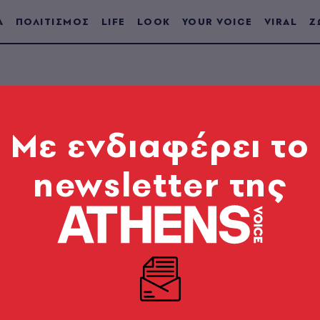
Α
ΠΟΛΙΤΙΣΜΟΣ
LIFE
LOOK
YOUR VOICE
VIRAL
Ζ
Mε ενδιαφέρει το
newsletter της