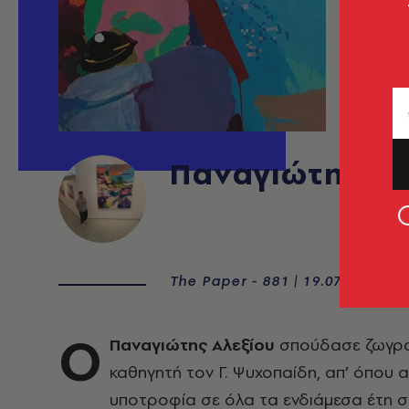
Παναγιώτης Αλ
The Paper - 881 | 19.07.2023
Ο
Παναγιώτης Αλεξίου
σπούδασε ζωγραφ
καθηγητή τον Γ. Ψυχοπαίδη, απ’ όπου 
υποτροφία σε όλα τα ενδιάμεσα έτη 