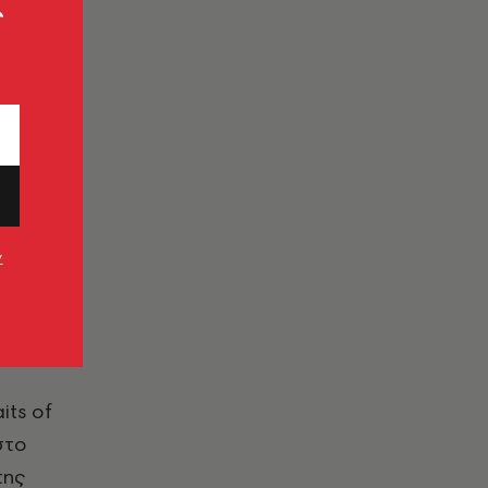
ς
ν
its of
στο
της