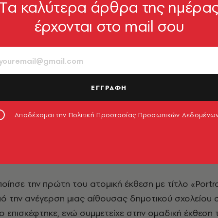
Tα καλύτερα άρθρα της ημέρα
έρχονται στο mail σου
ΕΓΓΡΑΦΗ
Αποδέχομαι την
Πολιτική Προστασίας Προσωπικών Δεδομένω
ίησε την πρώτη του ατομική έκθεση με τίτλο «Portra
πό την ανέγερση μιας αίθουσας δημοτικού σχολείου 
 επισκέφτηκε, ενώ συμμετείχε στην ομαδική έκθεση 