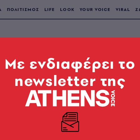
Α
ΠΟΛΙΤΙΣΜΟΣ
LIFE
LOOK
YOUR VOICE
VIRAL
Ζ
Mε ενδιαφέρει το
newsletter της