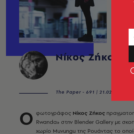
Νίκος Ζήκος
The Paper - 691 | 21.02.2019
Ο
φωτογράφος
Νίκος Ζήκος
πραγματοπο
Rwanda» στην Blender Gallery με σκο
χωρίο Muvungu της Ρουάντας το οποίο