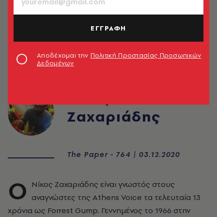
ΕΓΓΡΑΦΗ
Αποδέχομαι την
Πολιτική Προστασίας Προσωπικών
Δεδομένων
Νίκος
Ζαχαριάδης
The Paper - 764 | 03.12.2020
Ο
Νίκος Ζαχαριάδης είναι γνωστός στους
αναγνώστες της Athens Voice τα τελευταία 13
χρόνια ως Forrest Gump. Γεννημένος το 1966 στην