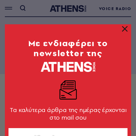
VOICE RADIO
Mε ενδιαφέρει το
newsletter της
Tα καλύτερα άρθρα της ημέρας έρχονται
στο mail σου