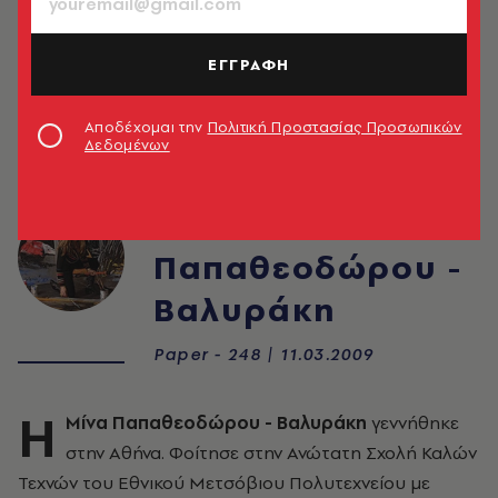
ΕΓΓΡΑΦΗ
Αποδέχομαι την
Πολιτική Προστασίας Προσωπικών
Δεδομένων
Μίνα
Παπαθεοδώρου -
Βαλυράκη
Paper - 248 | 11.03.2009
H
Μίνα Παπαθεοδώρου - Βαλυράκη
γεννήθηκε
στην Αθήνα. Φοίτησε στην Ανώτατη Σχολή Καλών
Τεχνών του Εθνικού Μετσόβιου Πολυτεχνείου με