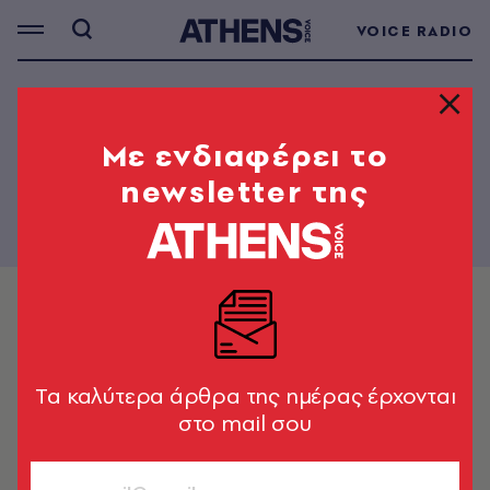
VOICE RADIO
Mε ενδιαφέρει το
newsletter της
Tα καλύτερα άρθρα της ημέρας έρχονται
στο mail σου