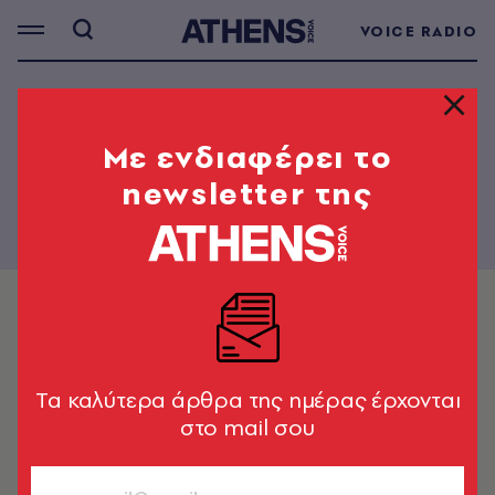
VOICE RADIO
Mε ενδιαφέρει το
newsletter της
Tα καλύτερα άρθρα της ημέρας έρχονται
στο mail σου