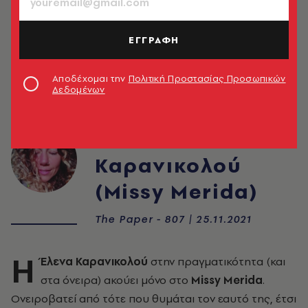
ΕΓΓΡΑΦΗ
Αποδέχομαι την
Πολιτική Προστασίας Προσωπικών
Δεδομένων
Έλενα
Καρανικολού
(Missy Merida)
The Paper - 807 | 25.11.2021
Η
Έλενα Καρανικολού
στην πραγματικότητα (και
στα όνειρα) ακούει μόνο στο
Μissy Merida
.
Ονειροβατεί από τότε που θυμάται τον εαυτό της, έτσι