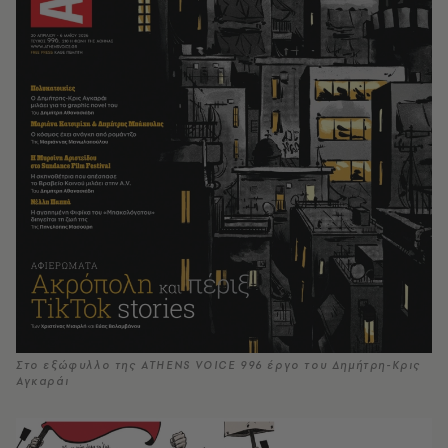
Στο εξώφυλλο της ATHENS VOICE 996 έργο του Δημήτρη-Κρις
Αγκαράι