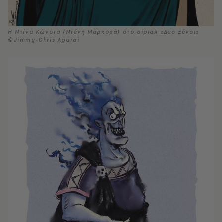
Η Ντίνα Κώνστα (Ντένη Μαρκορά) στο σίριαλ «Δυο Ξένοι»
©Jimmy-Chris Agarai