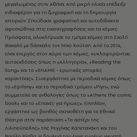
μεγαλωμένος στην Αθήνα.
Από μικρή ηλικία επέδειξε
ενδιαφέρον για τη ζωγραφική και τη δημιουργία
ιστοριών.
Σπούδασε γραφιστική και
αυτοδίδακτα
αφοσιώθηκε στις εικονογραφήσεις και τα κόμικς.
Πρόσφατα,
ολοκλήρωσε το τμήμα κόμικς στη Σχολή
Βακαλό με δάσκαλο τον Νίκο Κούτση.
Από το 2016,
είναι ενεργός στον χώρο των κόμικς, κυκλοφορώντας
αυτοεκδόσεις όπως η «Αλληγορία», «Reading the
Song» και το «SHAME - ερωτικές ιστορίες
καραντίνας». Συνεργάστηκε με περιοδικά κόμικς όπως
το «Epifany» και το περιοδικό τρόμου «Ρίγη», ενώ
συμμετείχε σε ανθολογίες όπως το «Athens the comic
book» και το «Εποχές για ήρωες». Επιπλέον,
εργάστηκε ως βοηθός σκηνοθέτη για το Εθνικό
Θέατρο στην παράσταση «Το αστέρι της
Λιλιπούπολης» της Ρεγγίνας Καπετανάκη και του
Βασίλη Ρίσβα. Η δουλειά του έγινε ευρέως γνωστή