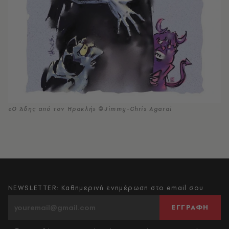
«Ο Άδης από τον Ηρακλή» ©Jimmy-Chris Agarai
NEWSLETTER: Καθημερινή ενημέρωση στο email σου
ΕΓΓΡΑΦΗ