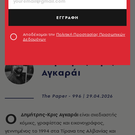
ΕΓΓΡΑΦΗ
Αποδέχομαι την
Πολιτική Προστασίας Προσωπικών
Δεδομένων
Δημήτρης-Κρις
Αγκαράι
The Paper - 996 | 29.04.2026
O
Δημήτρης-Κρις Αγκαράι
είναι σχεδιαστής
κόμικς, γραφίστας και εικονογράφος,
γεννημένος το 1994 στα Τίρανα της Αλβανίας και