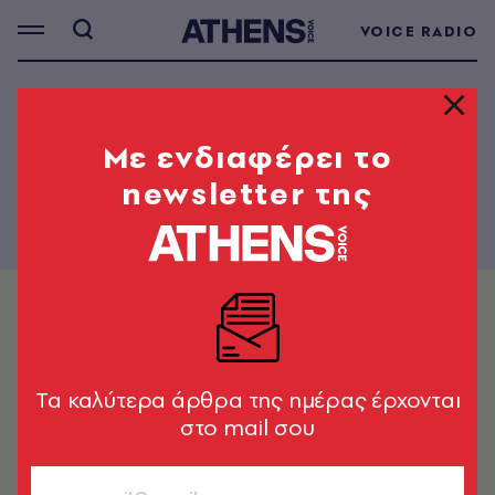
VOICE RADIO
Mε ενδιαφέρει το
newsletter της
Tα καλύτερα άρθρα της ημέρας έρχονται
στο mail σου