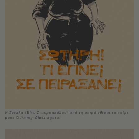
Η Στέλλα (Βίκυ Σταυροπούλου) από τη σειρά «Είσαι το ταίρι
μου» ©Jimmy-Chris Agarai