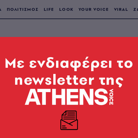
Α
ΠΟΛΙΤΙΣΜΟΣ
LIFE
LOOK
YOUR VOICE
VIRAL
Ζ
Mε ενδιαφέρει το
newsletter της