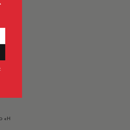
ς
ν
λο «Η