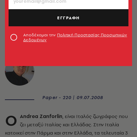
ΕΓΓΡΑΦΗ
Αποδέχομαι την
Πολιτική Προστασίας Προσωπικών
Δεδομένων
Andrea Zanforlin
Paper - 220 | 09.07.2008
Ο
Andrea Zanforlin
, είναι Ιταλός ζωγράφος που
ζει μεταξύ Ιταλίας και Ελλάδας. Στην Ιταλία
κατοικεί στην Πάρμα και στην Ελλάδα, τα τελευταία 3