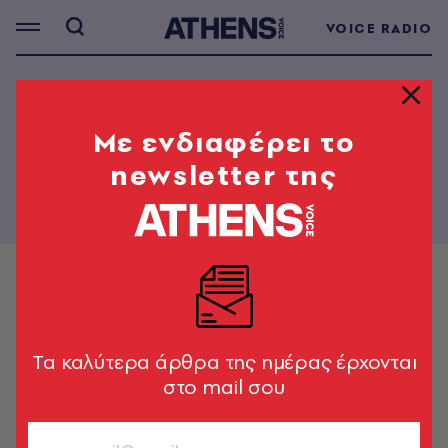
VOICE RADIO
Mε ενδιαφέρει το
newsletter της
Tα καλύτερα άρθρα της ημέρας έρχονται
στο mail σου