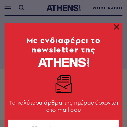
VOICE RADIO
Mε ενδιαφέρει το
newsletter της
Tα καλύτερα άρθρα της ημέρας έρχονται
στο mail σου