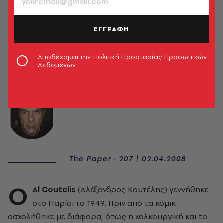
ΕΓΓΡΑΦΗ
Αποδέχομαι την
Πολιτική Προστασίας Προσωπικών
Δεδομένων
Al Coutelis
The Paper - 207 | 02.04.2008
Ο
Al Coutelis
(Aλέξανδρος Kουτέλης) γεννήθηκε
στο Παρίσι το 1949. Πριν από τα κόμικ
ασχολήθηκε με διάφορα, όπως η χαλκουργική και το