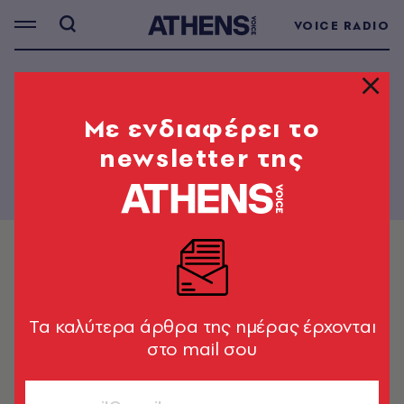
VOICE RADIO
Mε ενδιαφέρει το
newsletter της
Tα καλύτερα άρθρα της ημέρας έρχονται
στο mail σου