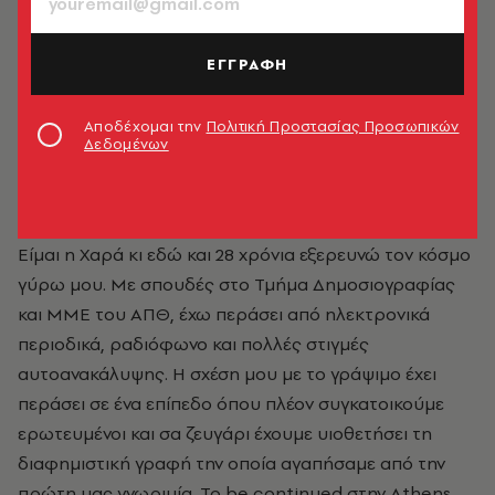
ΕΓΓΡΑΦΗ
Αποδέχομαι την
Πολιτική Προστασίας Προσωπικών
Δεδομένων
Χαρά Αλεξανδροπούλου
Είμαι η Χαρά κι εδώ και 28 χρόνια εξερευνώ τον κόσμο
γύρω μου. Με σπουδές στο Τμήμα Δημοσιογραφίας
και ΜΜΕ του ΑΠΘ, έχω περάσει από ηλεκτρονικά
περιοδικά, ραδιόφωνο και πολλές στιγμές
αυτοανακάλυψης. Η σχέση μου με το γράψιμο έχει
περάσει σε ένα επίπεδο όπου πλέον συγκατοικούμε
ερωτευμένοι και σα ζευγάρι έχουμε υιοθετήσει τη
διαφημιστική γραφή την οποία αγαπήσαμε από την
πρώτη μας γνωριμία. To be continued στην Athens