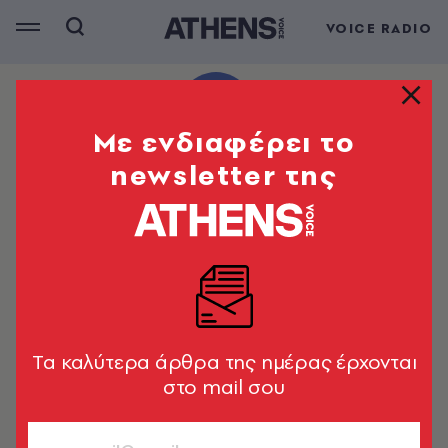
VOICE RADIO
Mε ενδιαφέρει το
newsletter της
Tα καλύτερα άρθρα της ημέρας έρχονται
στο mail σου