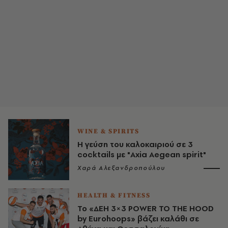
WINE & SPIRITS
Η γεύση του καλοκαιριού σε 3
cocktails με "Axia Aegean spirit"
Χαρά Αλεξανδροπούλου
HEALTH & FITNESS
Το «ΔΕΗ 3×3 PΟWER TO THE HOOD
by Eurohoops» βάζει καλάθι σε