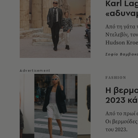
Karl La
«αδυναμ
Από τη γάτα 
Ντελεβίν, το
Hudson Kroe
Σοφία Βαμβακ
FASHION
Η βερμο
2023 κά
Από το πρωί 
Οι βερμούδες 
του 2023.