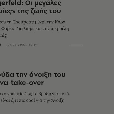
gerfeld: Οι μεγάλες
ίες» της ζωής του
του τη Choupette μέχρι την Κάρα
ν Φάρελ Γουίλιαμς και τον μικρούλη
nig
ά
01.05.2023, 10:19
ύδα την άνοιξη του
νει take-over
στο γραφείο έως το βράδυ για ποτό.
είναι ό,τι πιο cool για την Άνοιξη