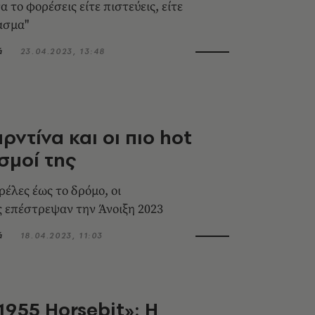
 το φορέσεις είτε πιστεύεις, είτε
ιασμα"
ά
23.04.2023, 13:48
ρντίνα και οι πιο hot
σμοί της
ρέλες έως το δρόμο, οι
 επέστρεψαν την Άνοιξη 2023
ά
18.04.2023, 11:03
1955 Horsebit»: Η