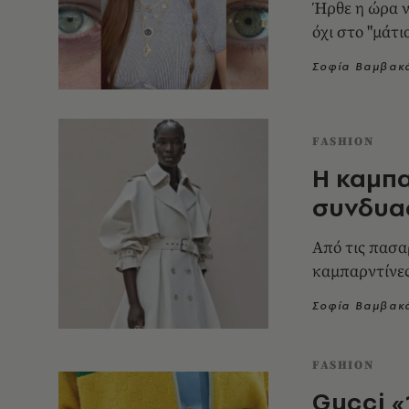
Ήρθε η ώρα να
όχι στο "μάτ
Σοφία Βαμβακ
FASHION
Η καμπα
συνδυα
Από τις πασα
καμπαρντίνες
Σοφία Βαμβακ
FASHION
Gucci «