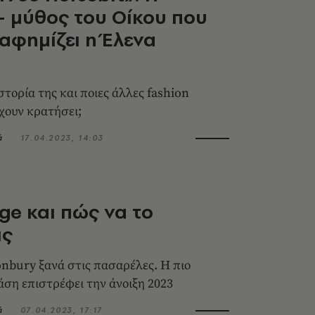
- μύθος του Οίκου που
αφημίζει η Έλενα
ιστορία της και ποιες άλλες fashion
έχουν κρατήσει;
ά
17.04.2023, 14:03
ge και πώς να το
ις
onbury ξανά στις πασαρέλες. Η πιο
άση επιστρέφει την άνοιξη 2023
ά
07.04.2023, 17:17