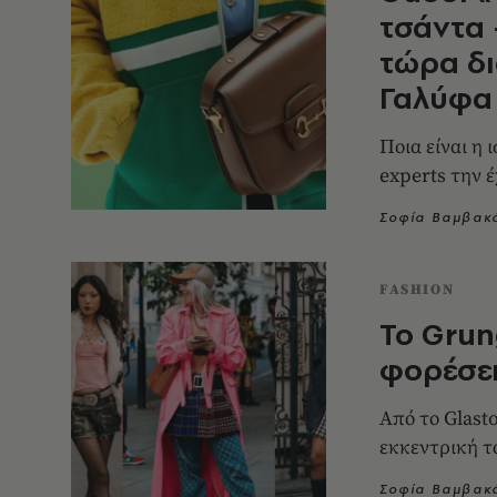
τσάντα 
τώρα δι
Γαλύφα
Ποια είναι η 
experts την 
Σοφία Βαμβακ
FASHION
Το Grun
φορέσε
Από το Glast
εκκεντρική τ
Σοφία Βαμβακ