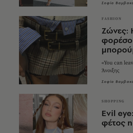
Σοφία Βαμβακ
FASHION
Ζώνες: 
φορέσο
μπορού
«You can leav
Άνοιξης
Σοφία Βαμβακ
SHOPPING
Evil eye
φέτος η