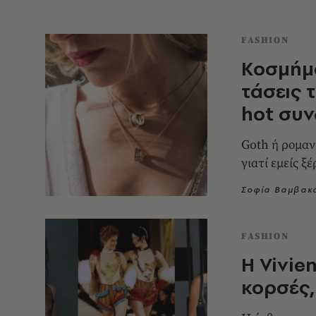
FASHION
Κοσμήμα
τάσεις τ
hot συν
Goth ή ρομαν
γιατί εμείς ξ
Σοφία Βαμβακ
FASHION
Η Vivie
κορσές,