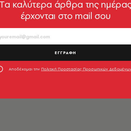
Tα καλύτερα άρθρα της ημέρα
έρχονται στο mail σου
ΕΓΓΡΑΦΗ
Αποδέχομαι την
Πολιτική Προστασίας Προσωπικών Δεδομένω
 στο τμήμα Δημοσιογραφίας και Μέσων Μαζικής Επικοιν
ιβλία βρίσκει τρόπους να ταξιδεύει και να ονειρεύεται.