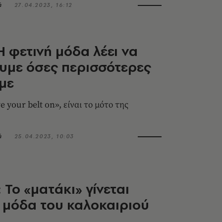
ά
27.04.2023, 16:12
Η φετινή μόδα λέει να
υμε όσες περισσότερες
με
e your belt on», είναι το μότο της
ά
25.04.2023, 10:03
: Το «ματάκι» γίνεται
 μόδα του καλοκαιριού