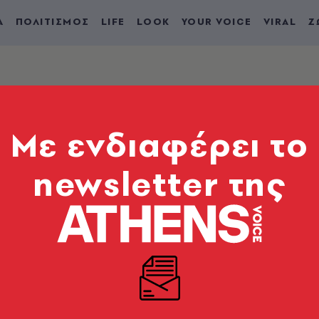
Α
ΠΟΛΙΤΙΣΜΟΣ
LIFE
LOOK
YOUR VOICE
VIRAL
Ζ
Mε ενδιαφέρει το
newsletter της