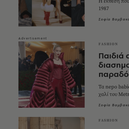
Η έκθεση που
1987
Σοφία Βαμβακ
FASHION
Παιδιά
διασημο
παραδόσ
Τα nepo babi
χαλί του Met
Σοφία Βαμβακ
FASHION