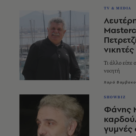
TV & MEDIA
Λευτέρη
Masterc
Πετρετζ
νικητές
Τι άλλο είπε
νικητή
Χαρά Βαμβακο
SHOWBIZ
Φάνης 
καρδού
γυμνές