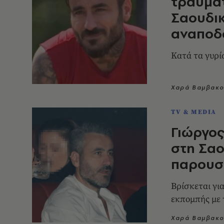
τραυματ
Σαουδικ
αναποδ
Kατά τα γυρί
Χαρά Βαμβακο
TV & MEDIA
Γιώργος
στη Σαο
παρουσ
Bρίσκεται γι
εκπομπής με 
Χαρά Βαμβακο