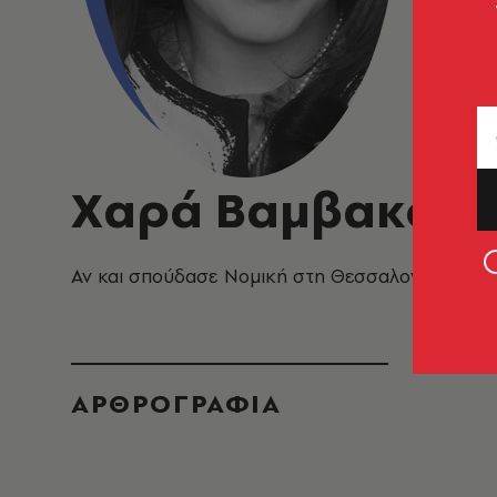
Χαρά Βαμβακού
Αν και σπούδασε Νομική στη Θεσσαλονίκη, δηλώ
ΑΡΘΡΟΓΡΑΦΙΑ