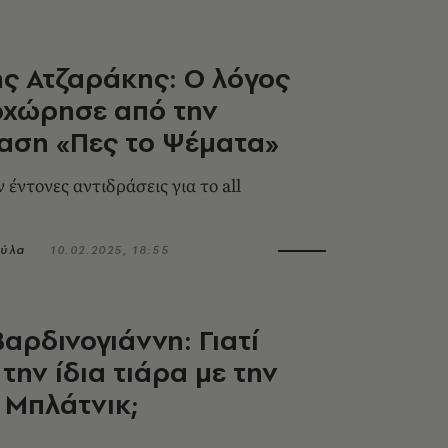
ς Ατζαράκης: O λόγος
οχώρησε από την
αση «Πες το Ψέματα»
έντονες αντιδράσεις για το all
ύλα
10.02.2025, 18:55
αρδινογιάννη: Γιατί
την ίδια τιάρα με την
 Μπλάτνικ;