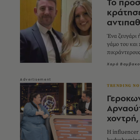
To προσ
κράτησε
αντιπαθ
Ένα ζευγάρι 
γάμο του και
πικράντερου
Χαρά Βαμβακο
TRENDING N
Γεροκω
Αρναούτ
χοντρή,
Η influencer