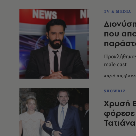
TV & MEDIA
Διονύση
που απ
παράστ
Προκλήθηκαν 
male cast
Χαρά Βαμβακο
SHOWBIZ
Χρυσή Β
φόρεσε 
Τατιάνα