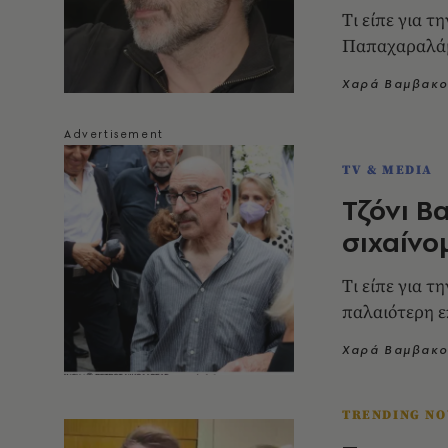
Tι είπε για τ
Παπαχαραλά
Χαρά Βαμβακο
TV & MEDIA
Τζόνι Β
σιχαίνο
Tι είπε για τ
παλαιότερη ε
Χαρά Βαμβακο
TRENDING N