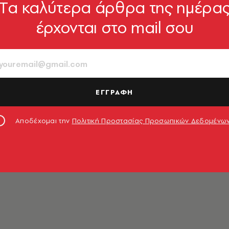
Tα καλύτερα άρθρα της ημέρα
έρχονται στο mail σου
λα
ΕΓΓΡΑΦΗ
Αποδέχομαι την
Πολιτική Προστασίας Προσωπικών Δεδομένω
νει επαγγελματίας Celebrity Spotter.