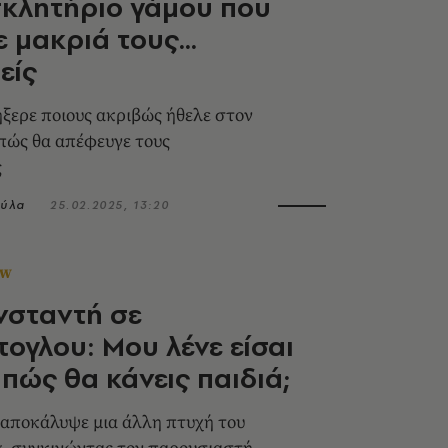
κλητήριο γάμου που
 μακριά τους...
είς
ήξερε ποιους ακριβώς ήθελε στον
 πώς θα απέφευγε τους
ς
ύλα
25.02.2025, 13:20
OW
νσταντή σε
ογλου: Μου λένε είσαι
 πώς θα κάνεις παιδιά;
 αποκάλυψε μια άλλη πτυχή του