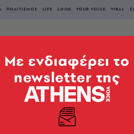
Α
ΠΟΛΙΤΙΣΜΟΣ
LIFE
LOOK
YOUR VOICE
VIRAL
Ζ
Mε ενδιαφέρει το
newsletter της