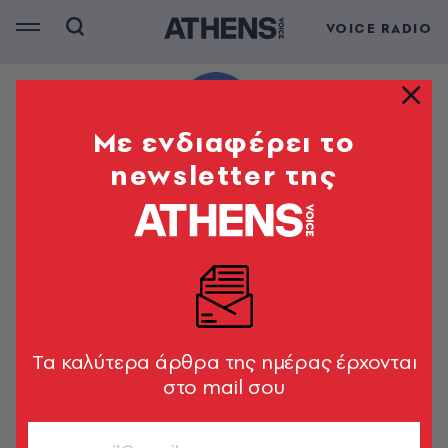
VOICE RADIO
Mε ενδιαφέρει το
newsletter της
Tα καλύτερα άρθρα της ημέρας έρχονται
στο mail σου