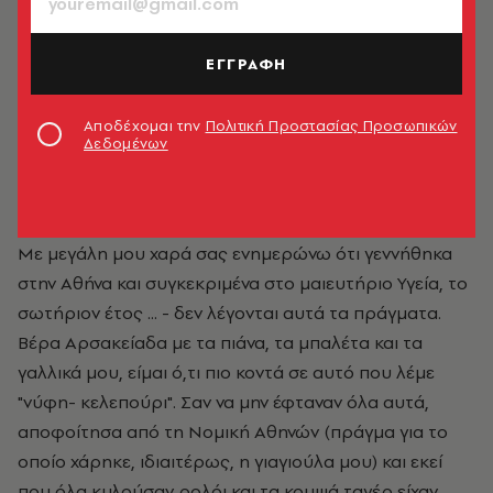
ΕΓΓΡΑΦΗ
Αποδέχομαι την
Πολιτική Προστασίας Προσωπικών
Δεδομένων
Τζένη Μελιτά
Με μεγάλη μου χαρά σας ενημερώνω ότι γεννήθηκα
στην Αθήνα και συγκεκριμένα στο μαιευτήριο Υγεία, το
σωτήριον έτος ... - δεν λέγονται αυτά τα πράγματα.
Βέρα Αρσακείαδα με τα πιάνα, τα μπαλέτα και τα
γαλλικά μου, είμαι ό,τι πιο κοντά σε αυτό που λέμε
"νύφη- κελεπούρι". Σαν να μην έφταναν όλα αυτά,
αποφοίτησα από τη Νομική Αθηνών (πράγμα για το
οποίο χάρηκε, ιδιαιτέρως, η γιαγιούλα μου) και εκεί
που όλα κυλούσαν ρολόι και τα κομψά ταγέρ είχαν