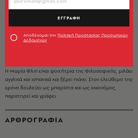
ΕΓΓΡΑΦΗ
Αποδέχομαι την
Πολιτική Προστασίας Προσωπικών
Δεδομένων
Μαρία Φλιπ
Η Μαρία Φλιπ είναι φοιτήτρια της Φιλοσοφικής, μιλάει
αγγλικά και ισπανικά και ξέρει πιάνο. Στον ελεύθερο της
χρόνο δουλεύει ως μπαρίστα και ως οικονόμος,
παρατηρεί και γράφει.
ΑΡΘΡΟΓΡΑΦΙΑ