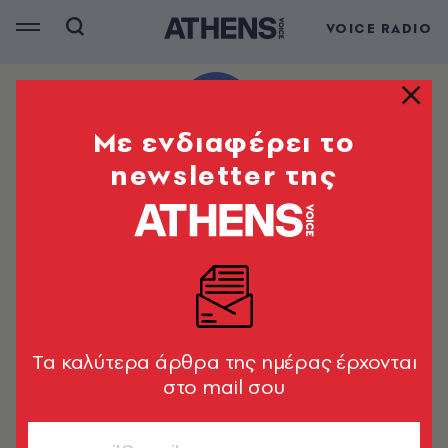
VOICE RADIO
Mε ενδιαφέρει το
newsletter της
Tα καλύτερα άρθρα της ημέρας έρχονται
στο mail σου