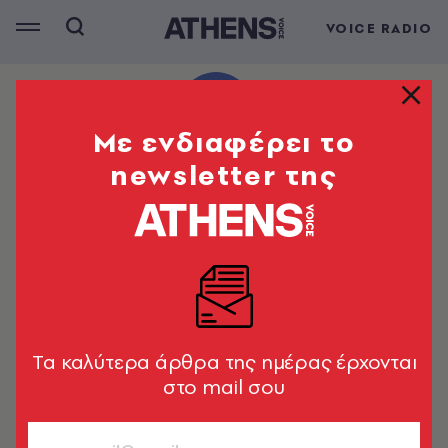
VOICE RADIO
Mε ενδιαφέρει το
newsletter της
Tα καλύτερα άρθρα της ημέρας έρχονται
στο mail σου