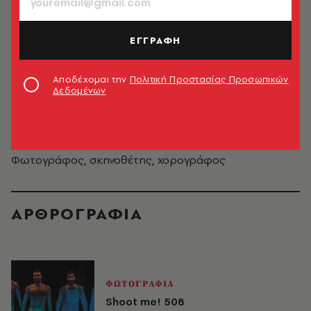
ΕΓΓΡΑΦΗ
Αποδέχομαι την
Πολιτική Προστασίας Προσωπικών
Δεδομένων
Κωνσταντίνος Ρήγος
Φωτογράφος, σκηνοθέτης, χορογράφος
ΑΡΘΡΟΓΡΑΦΙΑ
ΦΩΤΟΓΡΑΦΙΑ
Shoot me! 508