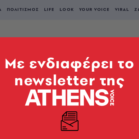
Α
ΠΟΛΙΤΙΣΜΟΣ
LIFE
LOOK
YOUR VOICE
VIRAL
Ζ
Mε ενδιαφέρει το
newsletter της