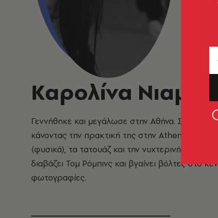
Καρολίνα Νιαμον
Γεννήθηκε και μεγάλωσε στην Αθήνα. Σπούδασε 
κάνοντας την πρακτική της στην Athens Voice. Τ
(φυσικά), τα τατουάζ και την νυχτερινή Αθήνα. Θ
διαβάζει Τομ Ρόμπινς και βγαίνει βόλτες στο κ
φωτογραφίες.