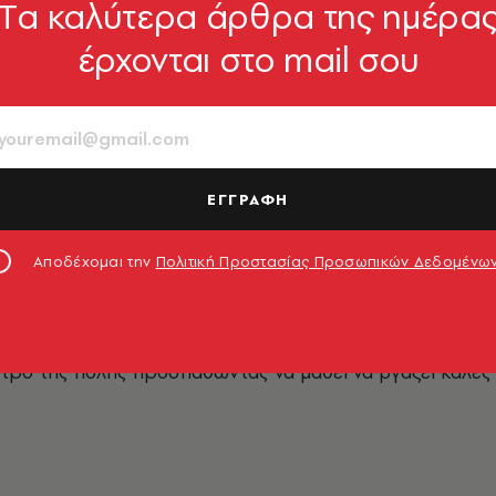
Tα καλύτερα άρθρα της ημέρα
έρχονται στο mail σου
ιτάκη
ΕΓΓΡΑΦΗ
Αποδέχομαι την
Πολιτική Προστασίας Προσωπικών Δεδομένω
δημοσιογραφία και ξεκίνησε την πορεία της στο χώρο
ης άρεσε και ξέμεινε μέχρι νεωτέρας. Αγαπάει τα ταξίδι
έλει να κάνει τον γύρο του κόσμου, αλλά μέχρι να γίνει 
έντρο της πόλης προσπαθώντας να μάθει να βγάζει καλές