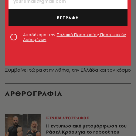
ΕΓΓΡΑΦΗ
Αποδέχομαι την
Πολιτική Προστασίας Προσωπικών
Δεδομένων
Newsroom
Συμβαίνει τώρα στην Αθήνα, την Ελλάδα και τον κόσμο
ΑΡΘΡΟΓΡΑΦΙΑ
ΚΙΝΗΜΑΤΟΓΡΑΦΟΣ
Η εντυπωσιακή μεταμόρφωση του
Ράσελ Κρόου για το reboot του