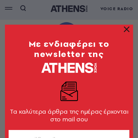
VOICE RADIO
Mε ενδιαφέρει το
newsletter της
Tα καλύτερα άρθρα της ημέρας έρχονται
στο mail σου