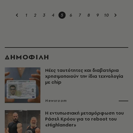
1
2
3
4
5
6
7
8
9
10
ΔΗΜΟΦΙΛΗ
Νέες ταυτότητες και διαβατήρια
χρησιμοποιούν την ίδια τεχνολογία
με chip
Newsroom
Η εντυπωσιακή μεταμόρφωση του
Ράσελ Κρόου για το reboot του
«Highlander»