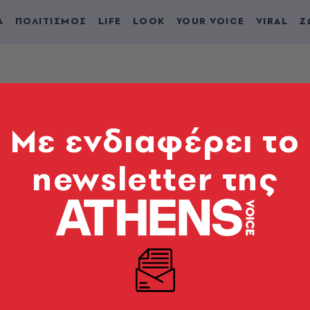
Α
ΠΟΛΙΤΙΣΜΟΣ
LIFE
LOOK
YOUR VOICE
VIRAL
Ζ
Mε ενδιαφέρει το
newsletter της