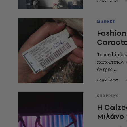
Look Team
MARKET
Fashion
Caracte
Το πιο hip b
παπουτσιών κ
άντρες...
Look Team
SHOPPING
Η Calze
Μιλάνο 