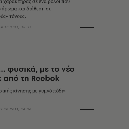
on χαρακτήρας σε ένα ρολόι που
ό άρωμα και διάθεση σε
ύς» τόνους.
24.10.2011, 15:37
.. φυσικά, με το νέο
x από τη Reebok
ικής κίνησης με γυμνό πόδι»
19.10.2011, 14:06