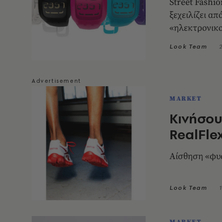
Street Fashi
ξεχειλίζει απ
«ηλεκτρονικο
Look Team
MARKET
Κινήσου.
RealFle
Αίσθηση «φυσ
Look Team