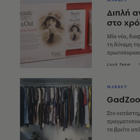
MARKET
Διπλή α
στο χρό
Μία νέα, δια
τη δύναμη τη
πρωτοποριακή
of Nature πο
Look Team
δράση δύο πρ
εξωτερικής χ
MARKET
GadZoo
Στο κατάστη
πραγματοποιείται Bazaar και όλα τ
τα βρείτε από