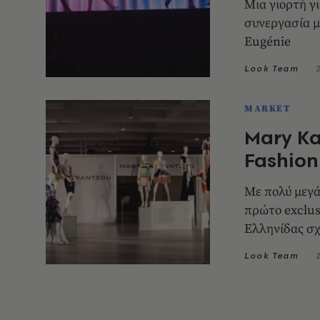
Mια γιορτή γ
συνεργασία μ
Eugénie
Look Team
MARKET
Mary Ka
Fashio
Με πολύ μεγά
πρώτο exclus
Ελληνίδας σ
Look Team