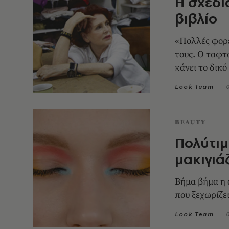
Η σχεδι
βιβλίο
«Πολλές φορέ
τους. Ο ταφτά
κάνει το δικό
Look Team
BEAUTY
Πολύτιμ
μακιγιά
Βήμα βήμα η 
που ξεχωρίζε
Look Team