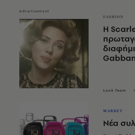
FASHION
Η Scarl
πρωταγω
διαφήμι
Gabba
Look Team
MARKET
Νέα συλ