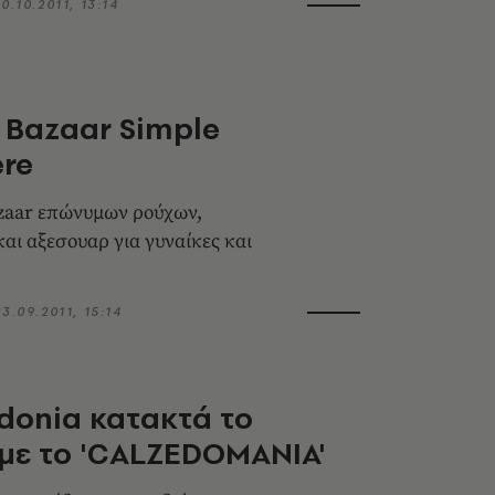
10.10.2011, 13:14
 Bazaar Simple
re
azaar επώνυμων ρούχων,
αι αξεσουαρ για γυναίκες και
23.09.2011, 15:14
donia κατακτά το
με το 'CALZEDOMANIA'