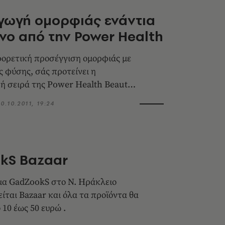
γωγή ομορφιάς ενάντια
νο από την Power Health
φορετική προσέγγιση ομορφιάς με
ς φύσης, σάς προτείνει η
 σειρά της Power Health Beauty
υ βασίζεται στη συντονισμένη
10.10.2011, 19:24
οϊόντων εσωτερικής και
ρήσης και δράσης.
kS Bazaar
μα GadZookS στο Ν. Ηράκλειο
α προϊόντα θα
 10 έως 50 ευρώ .