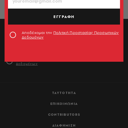
ΕΓΓΡΑΦΗ
Αποδέχομαι την
Πολιτική Προστασίας Προσωπικών
NEWSLETTER: Καθημερινή ενημέρωση στο email σου
Δεδομένων
ΕΓΓΡΑΦΗ
Αποδέχομαι την
Πολιτική Προστασίας Προσωπικών
Δεδομένων
ΤΑΥΤΟΤΗΤΑ
ΕΠΙΚΟΙΝΩΝΙΑ
CONTRIBUTORS
ΔΙΑΦΗΜΙΣΗ