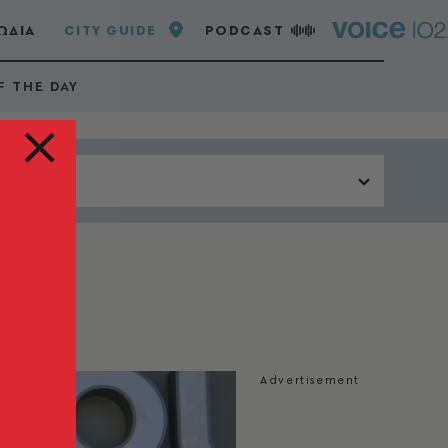
ΩΔΙΑ
CITY GUIDE
PODCAST
F THE DAY
Περιοχή