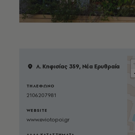
Λ. Κηφισίας 359, Νέα Ερυθραία
ΤΗΛΕΦΩΝΟ
2106207981
WEBSITE
www.eviotopoi.gr
ΑΛΛΑ ΚΑΤΑΣΤΗΜΑΤΑ