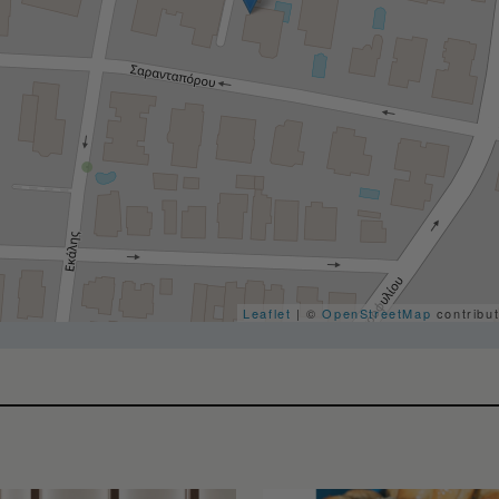
Leaflet
| ©
OpenStreetMap
contribu