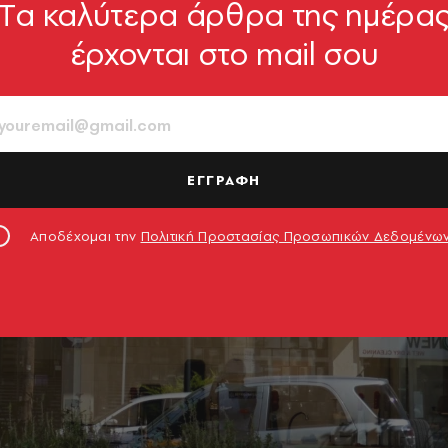
Tα καλύτερα άρθρα της ημέρα
έρχονται στο mail σου
ΕΓΓΡΑΦΗ
Αποδέχομαι την
Πολιτική Προστασίας Προσωπικών Δεδομένω