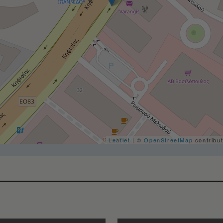
Leaflet
| ©
OpenStreetMap
contribu