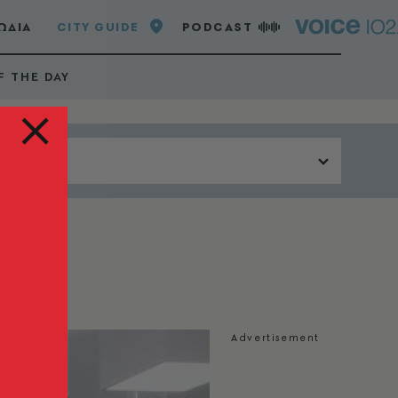
ΩΔΙΑ
CITY GUIDE
PODCAST
F THE DAY
Περιοχή