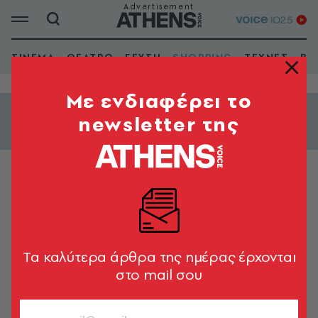
ΣΙΝΕΜΑ
ΘΕΑΤΡΟ
ΓΕΥΣΗ
SHOPPING
ΤΕΧΝΕΣ
ΒΙ
Mε ενδιαφέρει το
newsletter της
Εμφάνιση φίλτρων
ΕΠΙΠΛΑ
Papadatos
Tα καλύτερα άρθρα της ημέρας έρχονται
στο mail σου