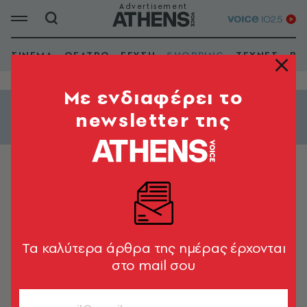
ΣΙΝΕΜΑ
ΘΕΑΤΡΟ
ΓΕΥΣΗ
SHOPPING
ΤΕΧΝΕΣ
ΒΙ
Mε ενδιαφέρει το
newsletter της
Εμφάνιση φίλτρων
ΕΠΙΠΛΑ
Emporio Casamania
Tα καλύτερα άρθρα της ημέρας έρχονται
στο mail σου