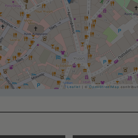
Leaflet
| ©
OpenStreetMap
contribu