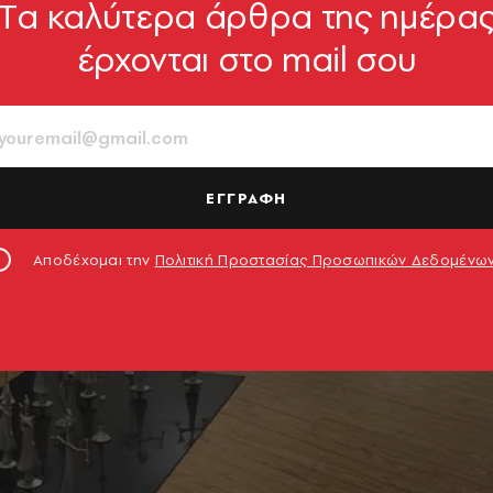
Tα καλύτερα άρθρα της ημέρα
έρχονται στο mail σου
ΕΓΓΡΑΦΗ
Αποδέχομαι την
Πολιτική Προστασίας Προσωπικών Δεδομένω