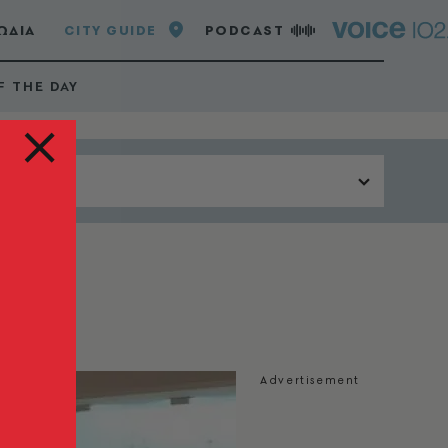
ΩΔΙΑ
CITY GUIDE
PODCAST
F THE DAY
Περιοχή