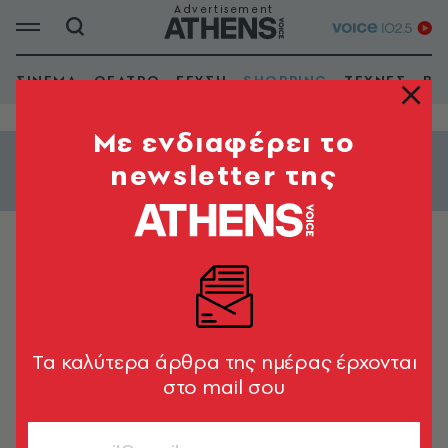
ΣΙΝΕΜΑ
ΘΕΑΤΡΟ
ΓΕΥΣΗ
SHOPPING
ΤΕΧΝΕΣ
ΒΙ
Mε ενδιαφέρει το
newsletter της
Εμφάνιση φίλτρων
ΟΔΗΓΟΣ ΑΓΟΡΑΣ
Moritz
Tα καλύτερα άρθρα της ημέρας έρχονται
στο mail σου