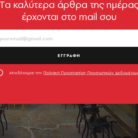
Tα καλύτερα άρθρα της ημέρα
έρχονται στο mail σου
ΕΓΓΡΑΦΗ
Αποδέχομαι την
Πολιτική Προστασίας Προσωπικών Δεδομένω