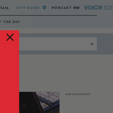
ΩΔΙΑ
CITY GUIDE
PODCAST
F THE DAY
Περιοχή