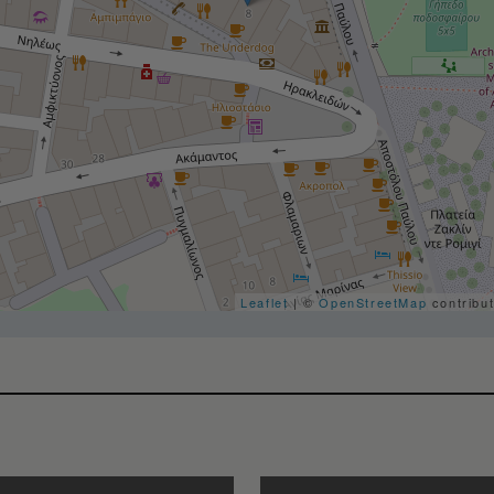
Leaflet
| ©
OpenStreetMap
contribu