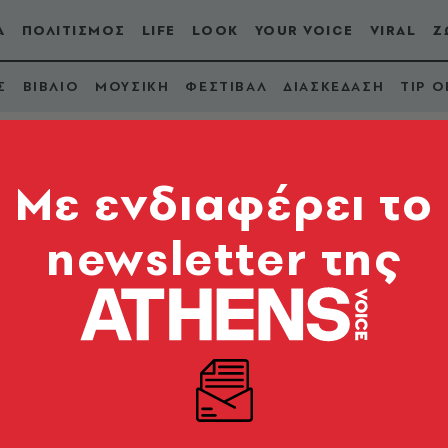
Α
ΠΟΛΙΤΙΣΜΟΣ
LIFE
LOOK
YOUR VOICE
VIRAL
Ζ
Σ
ΒΙΒΛΙΟ
ΜΟΥΣΙΚΗ
ΦΕΣΤΙΒΑΛ
ΔΙΑΣΚΕΔΑΣΗ
TIP O
Κατηγορία
Mε ενδιαφέρει το
newsletter της