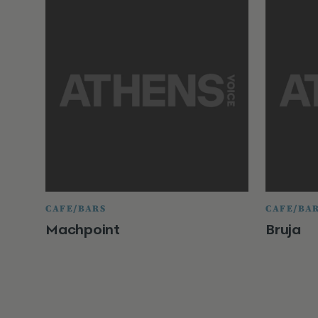
CAFE/BARS
CAFE/BA
Machpoint
Bruja