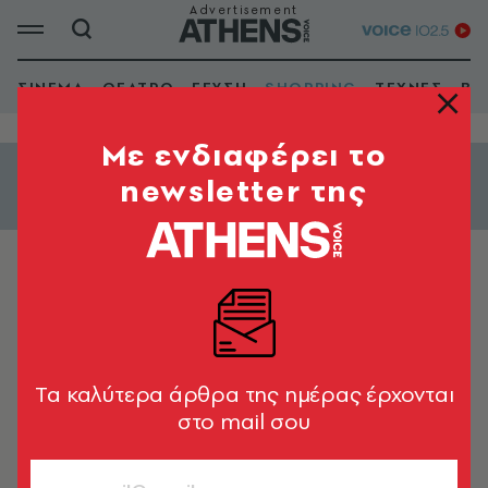
ΣΙΝΕΜΑ
ΘΕΑΤΡΟ
ΓΕΥΣΗ
SHOPPING
ΤΕΧΝΕΣ
ΒΙ
Mε ενδιαφέρει το
newsletter της
Εμφάνιση φίλτρων
ΜΑΣΤΟΡΕΣ
House Service
Tα καλύτερα άρθρα της ημέρας έρχονται
στο mail σου