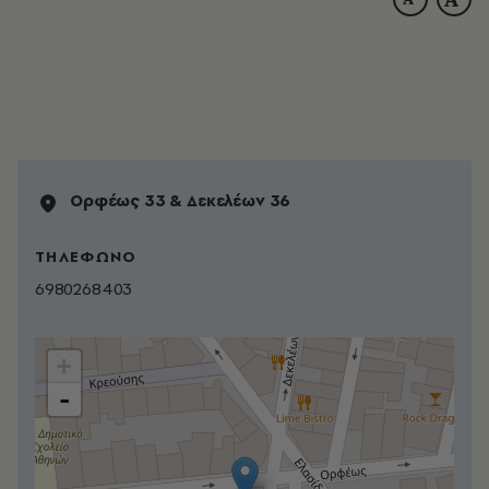
Ορφέως 33 & Δεκελέων 36
ΤΗΛΕΦΩΝΟ
6980268403
+
-