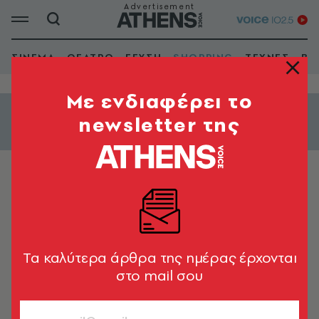
ΣΙΝΕΜΑ
ΘΕΑΤΡΟ
ΓΕΥΣΗ
SHOPPING
ΤΕΧΝΕΣ
ΒΙ
Mε ενδιαφέρει το
newsletter της
Εμφάνιση φίλτρων
BARS
Πλυντήριο Bar
Tα καλύτερα άρθρα της ημέρας έρχονται
στο mail σου