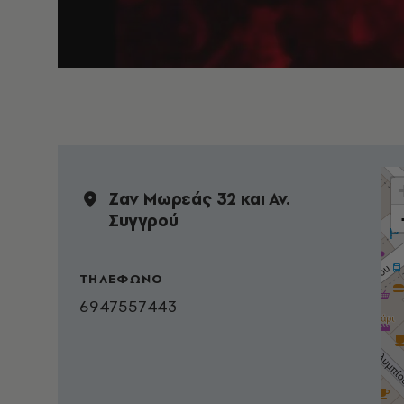
Ζαν Μωρεάς 32 και Αν.
Συγγρού
ΤΗΛΕΦΩΝΟ
6947557443