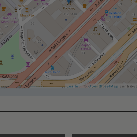
Leaflet
| ©
OpenStreetMap
contribu