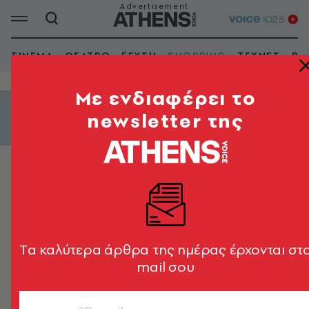
ΣΙΝΕΜΑ
ΘΕΑΤΡΟ
ΓΕΥΣΗ
SHOPPING
ΤΕΧΝΕΣ
ΒΙ
Mε ενδιαφέρει το
newsletter της
Εμφάνιση φίλτρων
ΜΠΑΝΙΟ
Maroulis
Tα καλύτερα άρθρα της ημέρας έρχονται στ
mail σου