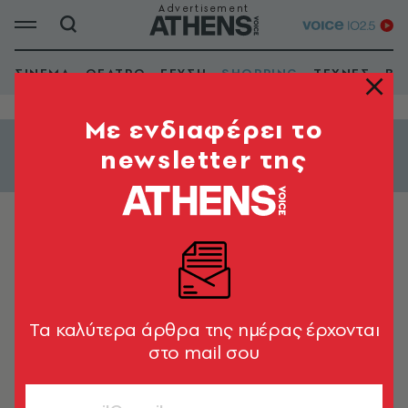
ΣΙΝΕΜΑ
ΘΕΑΤΡΟ
ΓΕΥΣΗ
SHOPPING
ΤΕΧΝΕΣ
ΒΙ
Mε ενδιαφέρει το
newsletter της
Εμφάνιση φίλτρων
ΥΦΑΣΜΑΤΑ ΕΠΙΠΛΩΣΕΩΝ
Χυτήρογλου
Tα καλύτερα άρθρα της ημέρας έρχονται
στο mail σου