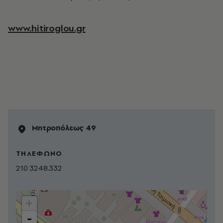
www.hitiroglou.gr
Mητροπόλεως 49
ΤΗΛΕΦΩΝΟ
210 3248.332
+
-